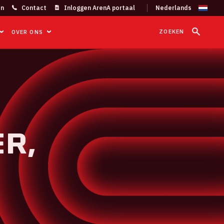
on
Contact
Inloggen ArenA portaal
ZOEKEN
OVER ONS
R,