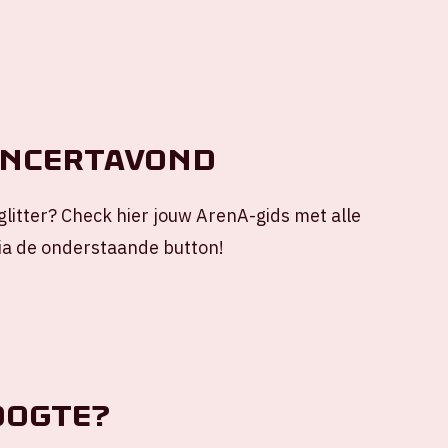
oncertavond
 glitter? Check hier jouw ArenA-gids met alle
via de onderstaande button!
oogte?