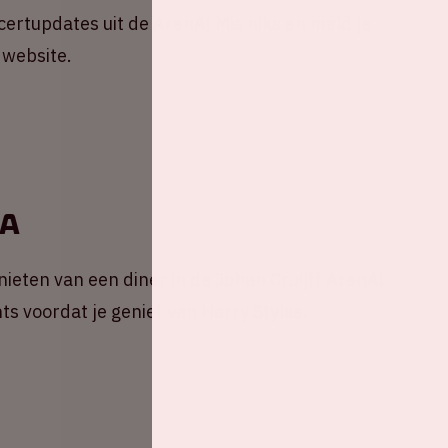
ncertupdates uit de ArenA! Mis niks en meld je
 website.
nA
ieten van een diner in de Johan Cruijff ArenA!
ts voordat je geniet van Harry Styles.