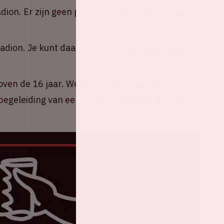
adion. Er zijn geen plekken in het stadion waar
tadion. Je kunt daarom alleen met je bankpas of
oven de 16 jaar. We adviseren jongere
egeleiding van een meerderjarige te bezoeken.