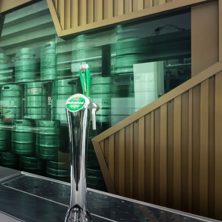
on
Contact
Inloggen ArenA portaal
ZOEKEN
OVER ONS
R,