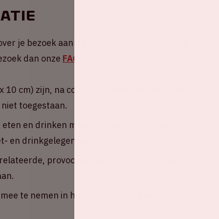
atie
over je bezoek aan de Johan Cruijff ArenA. Heb
 Bezoek dan onze
FAQ
.
 10 cm) zijn, na controle, toegestaan om mee te
 niet toegestaan.
n eten en drinken mee het stadion in te nemen.
eet- en drinkgelegenheden.
erelateerde, provocerende uitingen en/of gezicht
aan.
ee te nemen in het stadion, niet groter dan