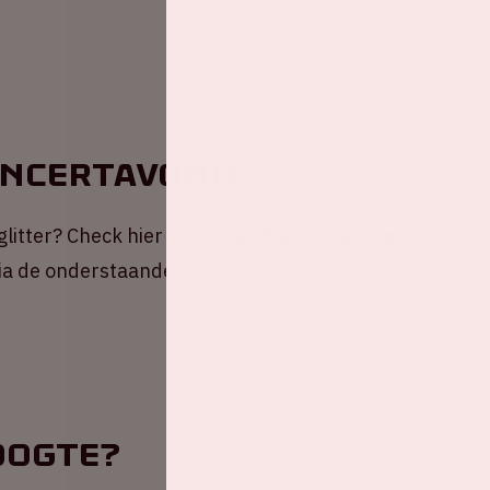
oncertavond
 glitter? Check hier jouw ArenA-gids met alle
via de onderstaande button!
oogte?