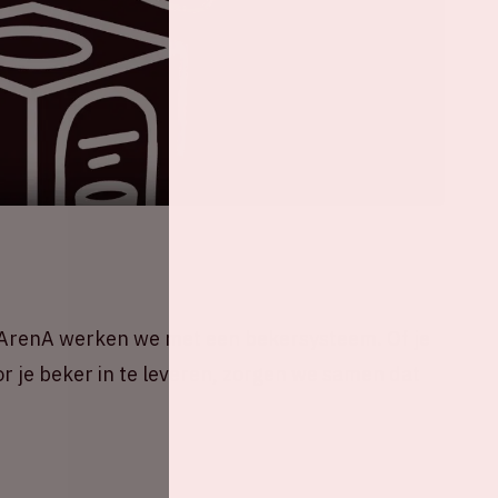
e ArenA werken we met een bekersysteem. Of je
oor je beker in te leveren, zorgen we samen dat