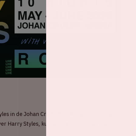
les in de Johan Cruijff ArenA start op vrijdag 30
er Harry Styles, kun je terecht bij organisator