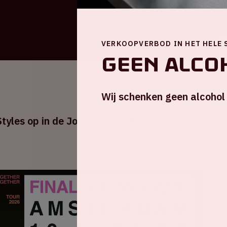
VERKOOPVERBOD IN HET HELE 
Geen alcoh
Wij schenken geen alcohol
tyles op in de Johan Cruijff ArenA tijdens