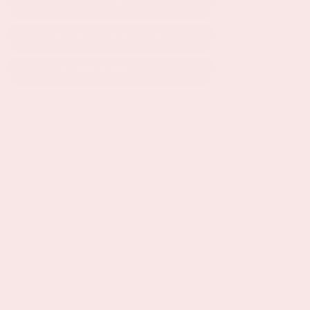
KOOP TICKETS
BLIJF OP DE HOOGTE
BOEK EEN DINER VOORAF