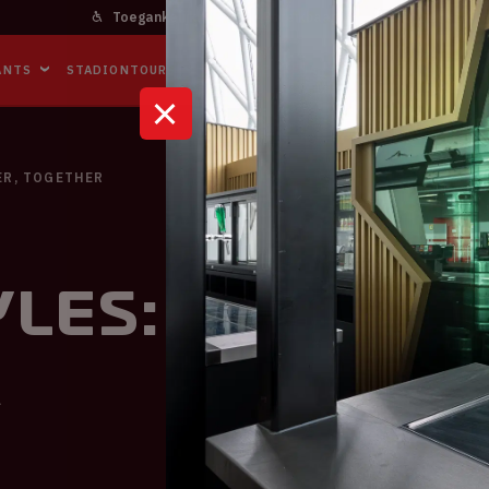
Toegankelijkheid
Bereikbaarheid
In het stadi
ANTS
STADIONTOURS
NAAR DE ARENA
BUSINESS EVENTS
ER, TOGETHER
les: TOGETHE
R