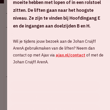
moeite hebben met lopen of in een rolstoel
Locatie en tijd
zitten. De liften gaan naar het hoogste
niveau. Ze zijn te vinden bij Hoofdingang E
Vr 5 juni 2026
en de ingangen aan doelzijden B en H.
Johan Cruijff ArenA
Wil je tijdens jouw bezoek aan de Johan Cruijff
17:00 – Deuren open
ArenA gebruikmaken van de liften? Neem dan
19:30 – Special guest: Robyn
20:45 – Harry Styles
contact op met Ajax via
ajax.nl/contact
of met de
22:45 – Verwachte eindtijd
Johan Cruijff ArenA.
+ Voeg toe aan agenda
KOOP TICKETS
BLIJF OP DE HOOGTE
BOEK EEN DINER VOORAF