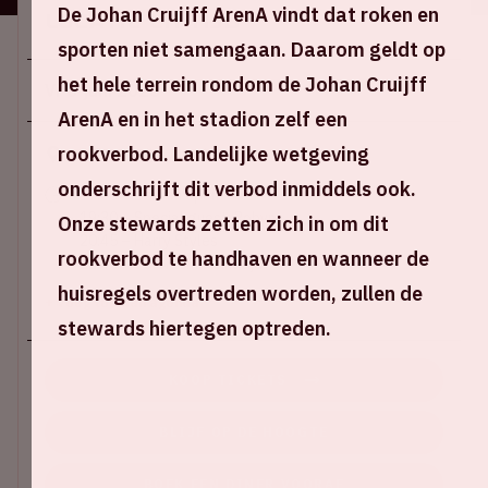
De Johan Cruijff ArenA vindt dat roken en
Locatie en tijd
sporten niet samengaan. Daarom geldt op
het hele terrein rondom de Johan Cruijff
Vr 5 juni 2026
ArenA en in het stadion zelf een
rookverbod. Landelijke wetgeving
Johan Cruijff ArenA
onderschrijft dit verbod inmiddels ook.
17:00 – Deuren open
19:30 – Special guest: Robyn
Onze stewards zetten zich in om dit
20:45 – Harry Styles
rookverbod te handhaven en wanneer de
22:45 – Verwachte eindtijd
huisregels overtreden worden, zullen de
+ Voeg toe aan agenda
stewards hiertegen optreden.
KOOP TICKETS
BLIJF OP DE HOOGTE
BOEK EEN DINER VOORAF