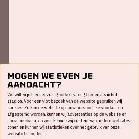
Johan Cruijff ArenA Business Partners
Mogen we even je
aandacht?
Contact
We willen je hier net zo'n goede ervaring bieden als in het
FAQ
stadion. Voor een vlot bezoek van de website gebruiken wij
cookies. Zo kan de website op jouw persoonlijke voorkeuren
Werken bij
afgestemd worden, kunnen wij advertenties op de website en
social media laten zien, kunnen wij content van andere websites
Disclaimer
tonen en kunnen wij statistieken over het gebruik van onze
Cookies
website bijhouden.