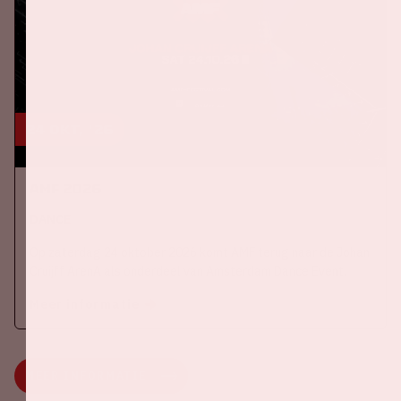
24 okt, '26
AMF 2026
DANCE
Op zaterdag 24 oktober 2026 komt AMF terug naar de Johan
Cruijff ArenA als onderdeel van Amsterdam Dance Event.
Meer informatie
MEER INFORMATIE