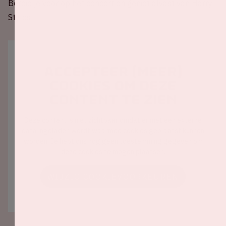
Bereid je voor op het concert en geniet alvast van Harry
Styles!
Accepteer (meer)
cookies om deze
content te zien
Deze content is niet zichtbaar omdat er met een externe
data ingeladen wordt waarmee cookies geplaatst kunnen
worden. Je hebt ons nog geen toestemming gegeven om
deze cookies te mogen plaatsen.
WIJZIG COOKIEVOORKEUREN