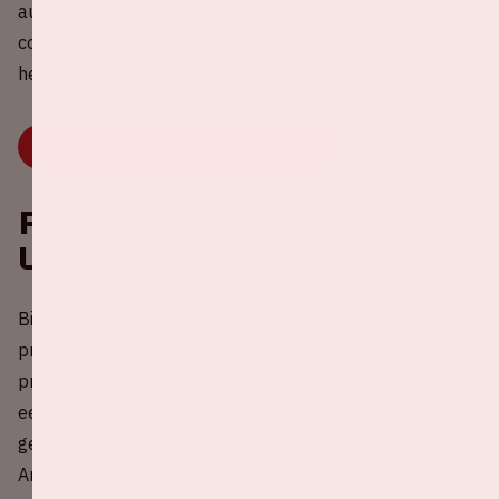
audiodescriptie, in het Nederlands en bij een aantal
concerten ook in het Engels. Zo volg je alles wat er op
het podium gebeurt, tot in detail.
LEES MEER OVER AUDIODESCRIPTIE
Prikkelvriendelijke
unit
Bij de Johan Cruijff ArenA zetten we ons in voor een
prettige concertervaring voor iedere bezoeker. Ook als je
prikkelgevoelig bent of behoefte hebt aan rust. Heb je
een ticket voor het veld? Dan kun je tijdens het concert
gebruikmaken van onze prikkelvriendelijke unit op het
ArenA Dek. Een rustige plek met minder geluid en