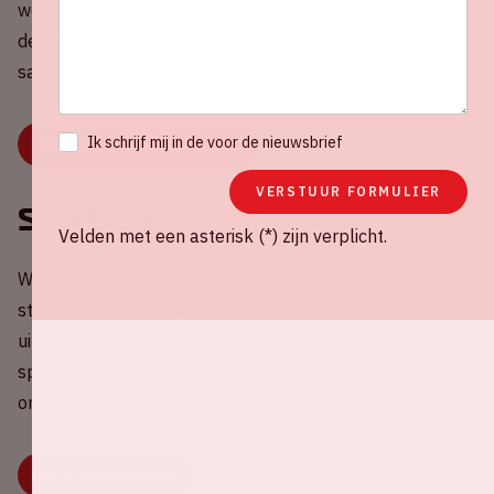
we met een bekersysteem. Of je op het veld staat of op
de tribune zit: door je beker in te leveren, zorgen we
samen dat deze wordt ingezameld en gerecycled.
Ik schrijf mij in de voor de nieuwsbrief
LEES HIER HOE HET WERKT
VERSTUUR FORMULIER
Skybox
Velden met een asterisk (*) zijn verplicht.
Wil jij Harry Styles beleven vanaf de beste plek in het
stadion? Vanuit je eigen skybox heb je het mooiste
uitzicht en de beste service om zorgeloos van het
spektakel op het podium te genieten. Klik op
onderstaande button voor meer informatie.
MEER INFORMATIE