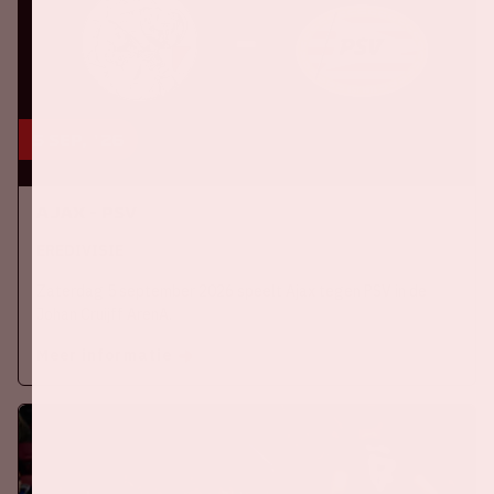
5 sep, '26
Ajax - PSV
EREDIVISIE
Zaterdag 5 september 2026 speelt Ajax tegen PSV in de
Johan Cruijff ArenA.
Meer informatie