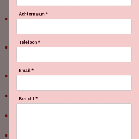
tassen of koffers zijn niet toegestaan.
Achternaam *
Het is voor bezoekers niet toegestaan eten en
drinken mee het stadion in te nemen. In het stadion
vind je verschillende eet- en drinkgelegenheden.
Telefoon *
Het dragen van voetbalshirts, club gerelateerde,
provocerende uitingen en/of gezicht bedekkende
kleding zijn niet toegestaan.
Email *
Het is toegestaan om een powerbank mee te nemen
in het stadion, niet groter dan een mobiele telefoon.
Johan Cruijff ArenA is een rookvrij stadion. Er zijn
Bericht *
geen plekken in het stadion waar roken is toegestaan.
Johan Cruijff ArenA is een cashless stadion. Je kunt
daarom alleen met je bankpas of creditcard betalen.
We hanteren een adviesleeftijd van boven de 16 jaar.