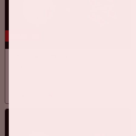
16 aug, '26
Ajax - SC Heerenveen
EREDIVISIE
Op zondag 16 augustus 2026 speelt Ajax in de Johan Cruijff
ArenA tegen SC Heerenveen
Meer informatie