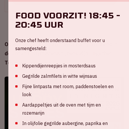
FOOD VOORZIT! 18:45 -
20:45 uur
Onze chef heeft onderstaand buffet voor u
Op vrijdag 5 juni 2026 treedt Harry Styles op in
samengesteld:
de Johan Cruijff ArenA tijdens zijn Together,
Together residency.
Kippendijenreepjes in mosterdsaus
Gegrilde zalmfilets in witte wijnsaus
Fijne lintpasta met room, paddenstoelen en
look
Aardappeltjes uit de oven met tijm en
rozemarijn
In olijfolie gegrilde aubergine, paprika en