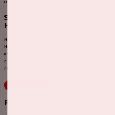
comfortabele zitplekken om even bij te komen.
Samen rijden naar
Harry Styles
Help mee met het reduceren van CO2-uitstoot rondom
Harry Styles! Deel nu jouw lege autostoel(en) met
andere fans of kies een rit uit om mee te rijden. Samen
rijden is veel gezelliger, beter voor je portemonnee én
natuurlijk het milieu. Druk snel op onderstaande knop.
DEEL OF KIES JE RIT
Playlist