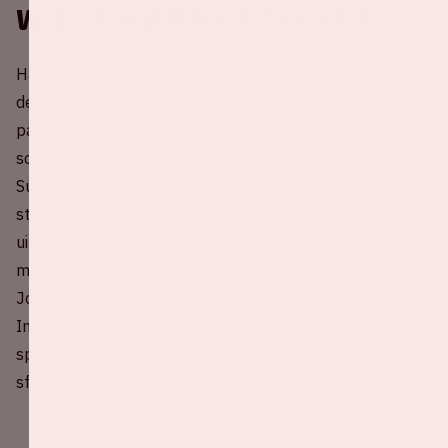
Wie is Harry Styles?
Harry Styles is een Britse zanger die zijn carrière begon in
de wereldwijd populaire boyband One Direction. Na de
pauze van de groep in 2016 startte hij zijn succesvolle
solocarrière, met grote hits zoals As It Was, Watermelon
Sugar en Sign of the Times. Met zijn kenmerkende stijl,
sterke live-optredens en enorme fanbase is hij
uitgegroeid tot een van de grootste popsterren van dit
moment. In juni 2023 stond hij al in de uitverkochte
Johan Cruijff ArenA in Amsterdam met zijn Love On Tour.
In juli 2026 keert hij terug voor opnieuw een
spectaculaire show vol hits, energie en een geweldige
sfeer.