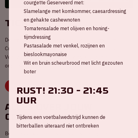
courgette Geserveerd met:
Slamelange met komkommer, caesardressing
en gehakte cashewnoten
Tickets
Tomatensalade met olijven en honing-
tijmdressing
De reguliere kaartverkoop voor Harry Styles in de Johan
Pastasalade met venkel, rozijnen en
Cruijff ArenA start op vrijdag 30 januari om 14:00 uur.
bieslookmayonaise
Voor alle vragen over Harry Styles, kun je terecht bij
Wit en bruin scheurbrood met licht gezouten
organisator MOJO.
boter
GA NAAR MOJO
RUST! 21:30 - 21:45
uur
Alles over jouw
concertavond
Tijdens een voetbalwedstrijd kunnen de
bitterballen uiteraard niet ontbreken
Ben jij klaar voor een avond vol disco en glitter? Check