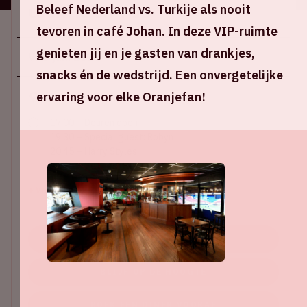
Beleef Nederland vs. Turkije als nooit
Locatie en tijd
tevoren in café Johan. In deze VIP-ruimte
genieten jij en je gasten van drankjes,
Vr 5 juni 2026
snacks én de wedstrijd. Een onvergetelijke
ervaring voor elke Oranjefan!
Johan Cruijff ArenA
17:00 – Deuren open
19:30 – Special guest: Robyn
20:45 – Harry Styles
22:45 – Verwachte eindtijd
+ Voeg toe aan agenda
KOOP TICKETS
BLIJF OP DE HOOGTE
BOEK EEN DINER VOORAF