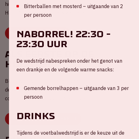
hier jouw ArenA-gids met alle vragen en informatie voor
Bitterballen met mosterd – uitgaande van 2
Harry Styles via de onderstaande button!
per persoon
NABORREL! 22:30 -
BEN JIJ ER KLAAR VOOR?
23:30 uur
Als eerste op de
De wedstrijd nabespreken onder het genot van
hoogte?
een drankje en de volgende warme snacks:
Blijf als eerste op de hoogte van alle concertupdates uit
Gemende borrelhappen – uitgaande van 3 per
de ArenA! Mis niks en meld je aan voor de
persoon
concertnieuwsbrief via onze website.
DRINKS
ONTVANG ONZE NIEUWSBRIEF
Tijdens de voetbalwedstrijd is er de keuze uit de