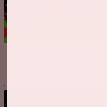
24 sep, '26
Nederland-Duitsland
ORANJE
Op donderdag 24 september 2026 speelt het Nederlands
elftal tegen Duitsland in de Johan Cruijff ArenA.
Meer informatie
KOOP TICKETS