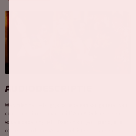
Audiodescriptie
We vinden het belangrijk dat iedereen kan genieten van
een concert in de Johan Cruijff ArenA. Ook als je een
visuele beperking hebt. Daarom kun je dit jaar bij alle
concerten in de ArenA live meeluisteren naar een