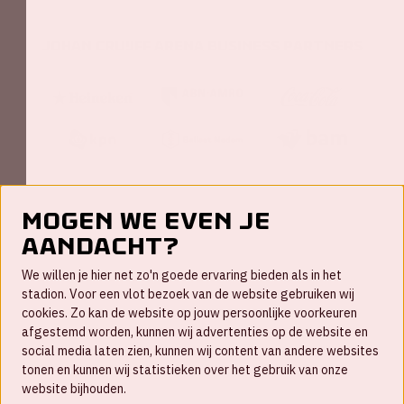
Johan Cruijff ArenA Business Partners
Mogen we even je
aandacht?
Contact
We willen je hier net zo'n goede ervaring bieden als in het
FAQ
stadion. Voor een vlot bezoek van de website gebruiken wij
cookies. Zo kan de website op jouw persoonlijke voorkeuren
Werken bij
afgestemd worden, kunnen wij advertenties op de website en
social media laten zien, kunnen wij content van andere websites
Disclaimer
tonen en kunnen wij statistieken over het gebruik van onze
Cookies
website bijhouden.