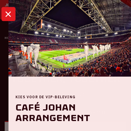
HOME
KALENDER
HARRY STYLES: TOGETHER, TOGETHER
Concert
Harry Styles:
TOGETHER, TOGETHER
Vrijdag 5 juni 2026
KIES VOOR DE VIP-BELEVING
Café Johan
ALGEMEEN
BEZOEKERSINFORMATIE
Arrangement