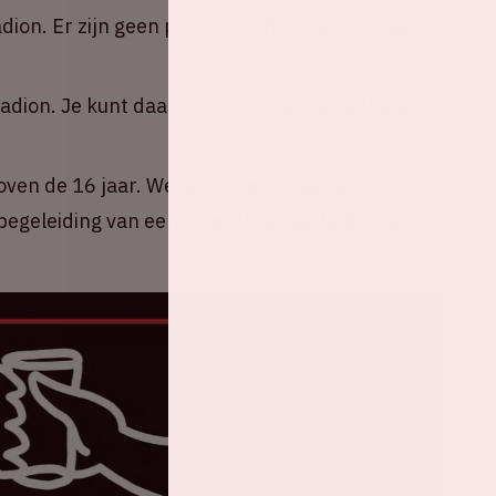
adion. Er zijn geen plekken in het stadion waar
tadion. Je kunt daarom alleen met je bankpas of
oven de 16 jaar. We adviseren jongere
egeleiding van een meerderjarige te bezoeken.