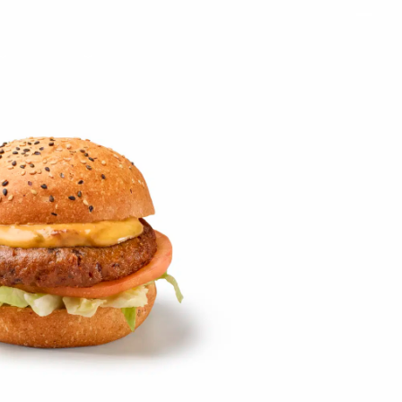
on
Contact
Inloggen ArenA portaal
ZOEKEN
OVER ONS
R,