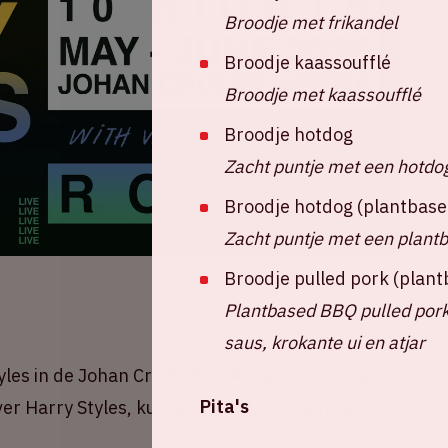
Broodje met frikandel
Broodje kaassoufflé
Broodje met kaassoufflé
Broodje hotdog
Zacht puntje met een hotdo
Broodje hotdog (plantbase
Zacht puntje met een plant
Broodje pulled pork (plan
Plantbased BBQ pulled pork
saus, krokante ui en atjar
les in de Johan Cruijff ArenA start op vrijdag 30
Pita's
er Harry Styles, kun je terecht bij organisator