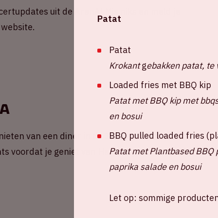
ncertupdates uit de ArenA! Mis niks en meld je
Patat
 website.
Patat
Krokant
g
ebakken patat, te 
Loaded fries met BBQ kip
Patat met BBQ kip met bbqsa
nA
en bosui
BBQ pulled loaded fries (
ieten van een diner in de Johan Cruijff ArenA!
Patat met Plantbased BBQ pu
ts voordat je geniet van Harry Styles.
paprika salade en bosui
Let op: sommige producten 