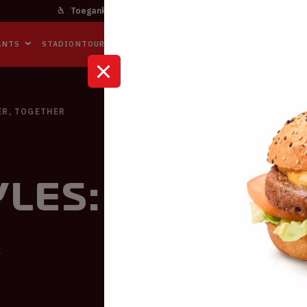
Toegankelijkheid
Bereikbaarheid
In het stadi
ANTS
STADIONTOURS
NAAR DE ARENA
BUSINESS EVENTS
ER, TOGETHER
les: TOGETHE
R