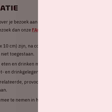
atie
over je bezoek aan de Johan Cruijff ArenA. Heb
 Bezoek dan onze
FAQ
.
 10 cm) zijn, na controle, toegestaan om mee te
 niet toegestaan.
n eten en drinken mee het stadion in te nemen.
eet- en drinkgelegenheden.
erelateerde, provocerende uitingen en/of gezicht
aan.
ee te nemen in het stadion, niet groter dan