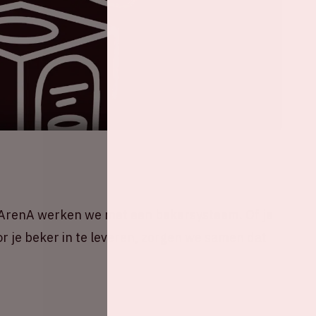
e ArenA werken we met een bekersysteem. Of je
oor je beker in te leveren, zorgen we samen dat