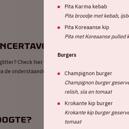
Pita Karma kebab
Pita broodje met kebab, ijsb
Pita Koreaanse kip
Pita met Koreaanse pulled k
oncertavond
Burgers
 glitter? Check hier jouw ArenA-gids met alle
via de onderstaande button!
Champignon burger
Champignon burger geserve
relish, sla en tomaat
Krokante kip burger
Krokante kip burger geserve
oogte?
tomaat