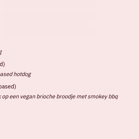
KOOP TICKETS
BLIJF OP DE HOOGTE
BOEK EEN DINER VOORAF
g
d)
based hotdog
tbased)
 op een vegan brioche broodje met smokey bbq