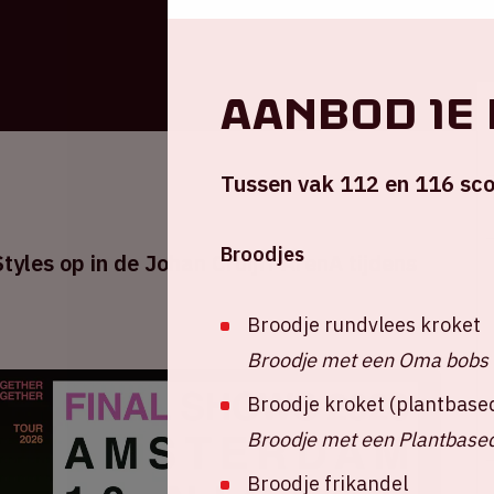
Aanbod 1e
Tussen vak 112 en 116 sco
Broodjes
tyles op in de Johan Cruijff ArenA tijdens
Broodje rundvlees kroket
Broodje met een Oma bobs 
Broodje kroket (plantbase
Broodje met een Plantbased
Broodje frikandel