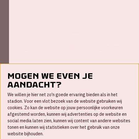
Johan Cruijff ArenA Business Partners
Mogen we even je
aandacht?
Contact
We willen je hier net zo'n goede ervaring bieden als in het
FAQ
stadion. Voor een vlot bezoek van de website gebruiken wij
cookies. Zo kan de website op jouw persoonlijke voorkeuren
Werken bij
afgestemd worden, kunnen wij advertenties op de website en
social media laten zien, kunnen wij content van andere websites
Disclaimer
tonen en kunnen wij statistieken over het gebruik van onze
Cookies
website bijhouden.