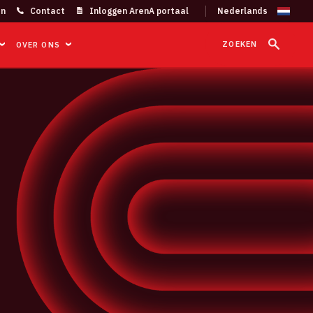
on
Contact
Inloggen ArenA portaal
ZOEKEN
OVER ONS