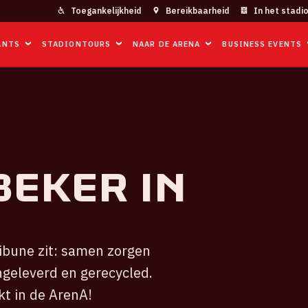
Toegankelijkheid
Bereikbaarheid
In het stadi
ANTS
STADIONTOURS
NAAR DE ARENA
BUSINESS EVENTS
beker in
tribune zit: samen zorgen
ngeleverd en gerecycled.
t in de ArenA!