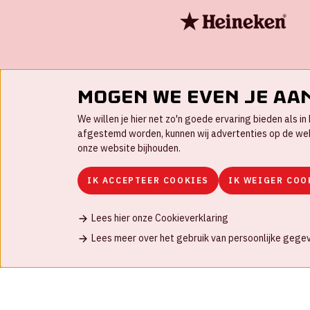
Mogen we even je aa
We willen je hier net zo'n goede ervaring bieden als 
afgestemd worden, kunnen wij advertenties op de websi
onze website bijhouden.
IK ACCEPTEER COOKIES
IK WEIGER COO
Lees hier onze Cookieverklaring
Contact
FAQ
Werken bij
Disclaimer
C
Lees meer over het gebruik van persoonlijke gege