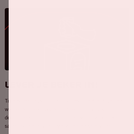
Lever je beker in!
Tijdens de shows van Harry Styles in de ArenA werken
we met een bekersysteem. Of je op het veld staat of op
de tribune zit: door je beker in te leveren, zorgen we
samen dat deze wordt ingezameld en gerecycled.