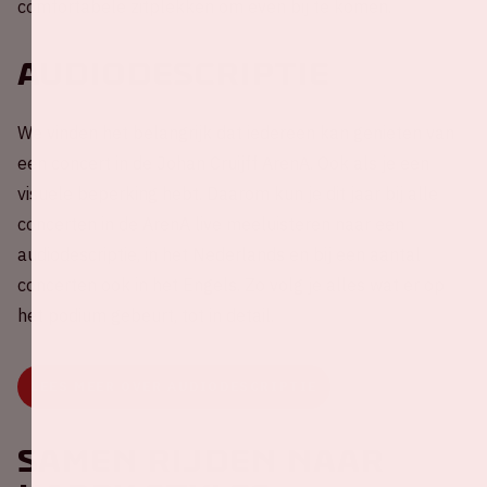
comfortabele zitplekken om even bij te komen.
Audiodescriptie
We vinden het belangrijk dat iedereen kan genieten van
een concert in de Johan Cruijff ArenA. Ook als je een
visuele beperking hebt. Daarom kun je dit jaar bij alle
concerten in de ArenA live meeluisteren naar een
audiodescriptie, in het Nederlands en bij een aantal
concerten ook in het Engels. Zo volg je alles wat er op
het podium gebeurt, tot in detail.
LEES MEER OVER AUDIODESCRIPTIE
Samen rijden naar