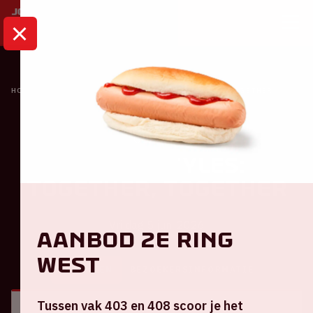
HOME
KALENDER
HARRY STYLES: TOGETHER, TOGETHER
Concert
Harry Styles:
TOGETHER, TOGETHER
Vrijdag 5 juni 2026
Aanbod 2e ring
West
ALGEMEEN
BEZOEKERSINFORMATIE
Tussen vak 403 en 408 scoor je het