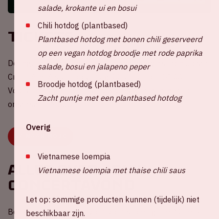
salade, krokante ui en bosui
Chili hotdog (plantbased)
Tickets
Plantbased hotdog met bonen chili geserveerd
op een vegan hotdog broodje met rode paprika
De reguliere kaartverkoop voor Harry Styles in de Johan
salade, bosui en jalapeno peper
Cruijff ArenA start op vrijdag 30 januari om 14:00 uur.
Broodje hotdog (plantbased)
Voor alle vragen over Harry Styles, kun je terecht bij
Zacht puntje met een plantbased hotdog
organisator MOJO.
Overig
GA NAAR MOJO
Vietnamese loempia
Alles over jouw
Vietnamese loempia met thaise chili saus
concertavond
Let op: sommige producten kunnen (tijdelijk) niet
Ben jij klaar voor een avond vol disco en glitter? Check
beschikbaar zijn.