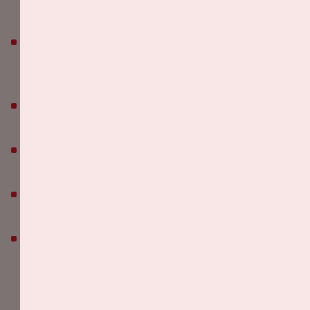
tassen of koffers zijn niet toegestaan.
Het is voor bezoekers niet toegestaan eten en
drinken mee het stadion in te nemen. In het stadion
vind je verschillende eet- en drinkgelegenheden.
Het is toegestaan om een powerbank mee te nemen
in het stadion, niet groter dan een mobiele telefoon.
Johan Cruijff ArenA is een rookvrij stadion. Er zijn
geen plekken in het stadion waar roken is toegestaan.
Johan Cruijff ArenA is een cashless stadion. Je kunt
daarom alleen met je bankpas of creditcard betalen.
We hanteren een adviesleeftijd van boven de 16 jaar.
We adviseren jongere bezoekers om een evenement
onder begeleiding van een meerderjarige te
bezoeken.