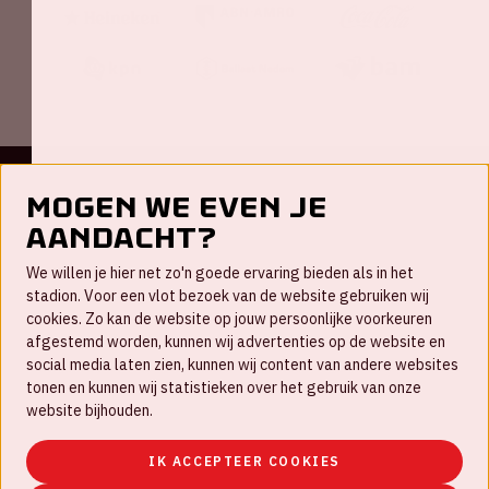
Mogen we even je
Contact
aandacht?
FAQ
We willen je hier net zo'n goede ervaring bieden als in het
Nieuwsbrief
stadion. Voor een vlot bezoek van de website gebruiken wij
cookies. Zo kan de website op jouw persoonlijke voorkeuren
Werken bij
afgestemd worden, kunnen wij advertenties op de website en
social media laten zien, kunnen wij content van andere websites
Disclaimer
tonen en kunnen wij statistieken over het gebruik van onze
Cookies
website bijhouden.
Huisregels
IK ACCEPTEER COOKIES
Privacyverklaring