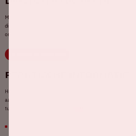
Dineren in de ArenA
Maak je concertervaring compleet en genieten van een
diner in de Johan Cruijff ArenA! Boek een tafel in een van
onze restaurants voordat je geniet van Harry Styles.
LEES MEER EN RESERVEER
Praktische informatie
Hieronder vind je praktische informatie over je bezoek
aan de Johan Cruijff ArenA. Heb je een vraag die hier niet
tussenstaat? Bezoek dan onze
FAQ
.
Tassen van maximaal (30 cm x 21 cm x 10 cm) zijn,
na controle, toegestaan om mee te nemen. Grotere