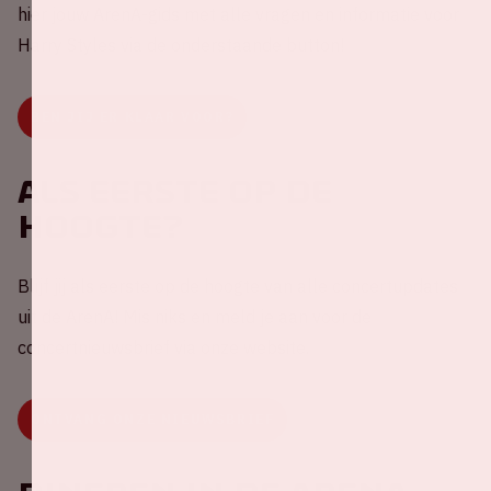
hier jouw ArenA-gids met alle vragen en informatie voor
Harry Styles via de onderstaande button!
BEN JIJ ER KLAAR VOOR?
Als eerste op de
hoogte?
Blijf jij als eerste op de hoogte van alle concertupdates
uit de ArenA! Mis niks en meld je aan voor de
concertnieuwsbrief via onze website.
ONTVANG ONZE NIEUWSBRIEF