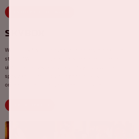
LEES HIER HOE HET WERKT
Skybox
Wil jij Harry Styles beleven vanaf de beste plek in het
stadion? Vanuit je eigen skybox heb je het mooiste
uitzicht en de beste service om zorgeloos van het
spektakel op het podium te genieten. Klik op
onderstaande button voor meer informatie.
MEER INFORMATIE