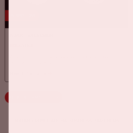
19 sep, '26
Ajax - Excelsior
EREDIVISIE
Zaterdag 19 september 2026 speelt Ajax tegen Excelsior in
de Johan Cruijff ArenA.
Meer informatie
MEER INFORMATIE
Johan Cruijff ArenA Business Partners