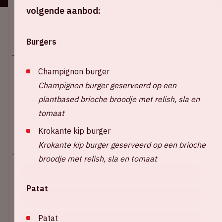
Locatie en tijd
volgende aanbod:
Vr 5 juni 2026
Burgers
Johan Cruijff ArenA
Champignon burger
Champignon burger geserveerd op een
17:00 – Deuren open
plantbased brioche broodje met relish, sla en
19:30 – Special guest: Robyn
20:45 – Harry Styles
tomaat
22:45 – Verwachte eindtijd
Krokante kip burger
+ Voeg toe aan agenda
Krokante kip burger geserveerd op een brioche
broodje met relish, sla en tomaat
KOOP TICKETS
Patat
BLIJF OP DE HOOGTE
Patat
BOEK EEN DINER VOORAF