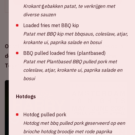
Krokant
g
ebakken patat, te verkrijgen met
diverse sauzen
Loaded fries met BBQ kip
Patat met BBQ kip met bbqsaus, coleslaw, atjar,
krokante ui, paprika salade en bosui
Op vrijdag 5 juni 2026 treedt Harry Styles op in
BBQ pulled loaded fries (plantbased)
de Johan Cruijff ArenA tijdens zijn Together,
Patat met Plantbased BBQ pulled pork met
Together residency.
coleslaw, atjar, krokante ui, paprika salade en
bosui
Hotdogs
Hotdog pulled pork
Hotdog met bbq pulled pork geserveerd op een
brioche hotdog broodje met rode paprika