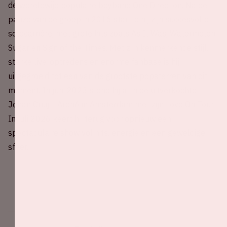
de wereldwijd populaire boyband One Direction. Na de
pauze van de groep in 2016 startte hij zijn succesvolle
solocarrière, met grote hits zoals As It Was, Watermelon
Sugar en Sign of the Times. Met zijn kenmerkende stijl,
sterke live-optredens en enorme fanbase is hij
uitgegroeid tot een van de grootste popsterren van dit
moment. In juni 2023 stond hij al in de uitverkochte
Johan Cruijff ArenA in Amsterdam met zijn Love On Tour.
In juli 2026 keert hij terug voor opnieuw een
spectaculaire show vol hits, energie en een geweldige
sfeer.