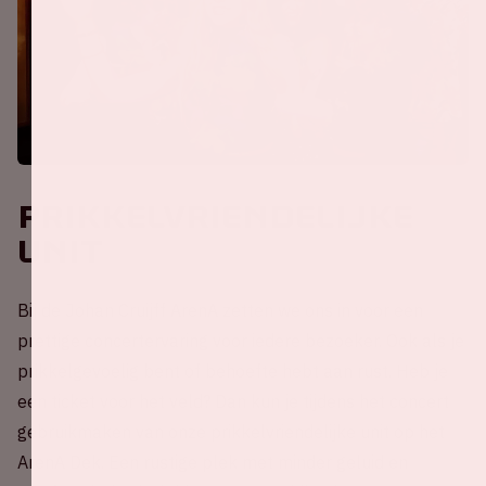
Prikkelvriendelijke
unit
Bij de Johan Cruijff ArenA zetten we ons in voor een
prettige concertervaring voor iedere bezoeker. Ook als je
prikkelgevoelig bent of behoefte hebt aan rust. Heb je
een ticket voor het veld? Dan kun je tijdens het concert
gebruikmaken van onze prikkelvriendelijke unit op het
ArenA Dek. Een rustige plek met minder geluid en