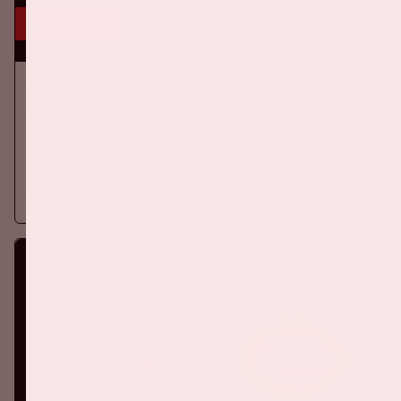
16 aug, '26
Ajax - SC Heerenveen
EREDIVISIE
Op zondag 16 augustus 2026 speelt Ajax in de Johan Cruijff
ArenA tegen SC Heerenveen
Meer informatie