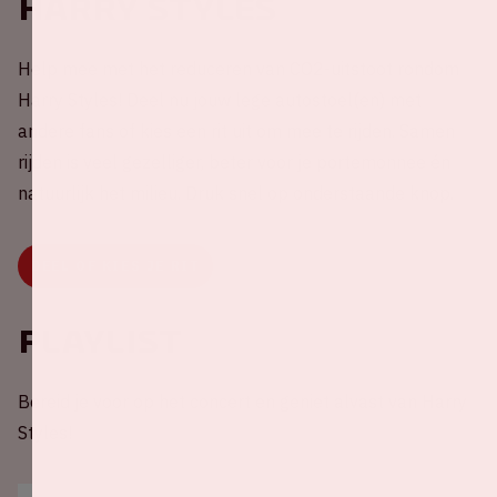
Harry Styles
Help mee met het reduceren van CO2-uitstoot rondom
Harry Styles! Deel nu jouw lege autostoel(en) met
andere fans of kies een rit uit om mee te rijden. Samen
rijden is veel gezelliger, beter voor je portemonnee én
natuurlijk het milieu. Druk snel op onderstaande knop.
DEEL OF KIES JE RIT
Playlist
Bereid je voor op het concert en geniet alvast van Harry
Styles!