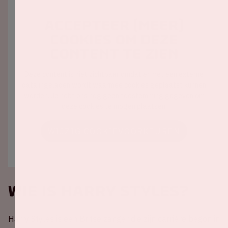
Accepteer (meer)
cookies om deze
content te zien
Deze content is niet zichtbaar omdat er met een externe
data ingeladen wordt waarmee cookies geplaatst kunnen
worden. Je hebt ons nog geen toestemming gegeven om
deze cookies te mogen plaatsen.
WIJZIG COOKIEVOORKEUREN
Wie is Harry Styles?
Harry Styles is een Britse zanger die zijn carrière begon in