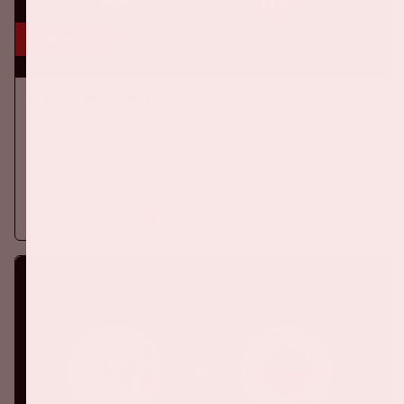
16 sep, '26
Ajax - Willem II
EREDIVISIE
Woensdag 16 september 2026 speelt Ajax tegen Willem II in
de Johan Cruijff ArenA.
Meer informatie