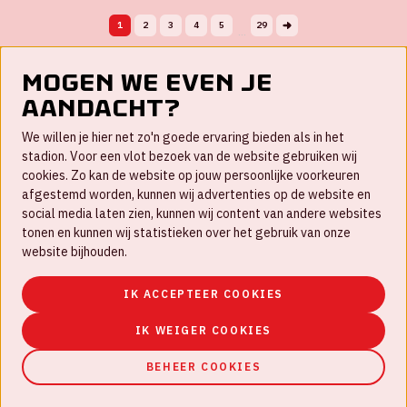
1
2
3
4
5
29
...
Mogen we even je
aandacht?
Contact
We willen je hier net zo'n goede ervaring bieden als in het
FAQ
stadion. Voor een vlot bezoek van de website gebruiken wij
cookies. Zo kan de website op jouw persoonlijke voorkeuren
Werken bij
afgestemd worden, kunnen wij advertenties op de website en
social media laten zien, kunnen wij content van andere websites
Disclaimer
tonen en kunnen wij statistieken over het gebruik van onze
Cookies
website bijhouden.
Huisregels
IK ACCEPTEER COOKIES
Privacyverklaring
IK WEIGER COOKIES
BEHEER COOKIES