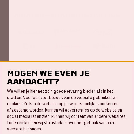
Johan Cruijff ArenA Business Partners
Mogen we even je
aandacht?
Contact
We willen je hier net zo'n goede ervaring bieden als in het
FAQ
stadion. Voor een vlot bezoek van de website gebruiken wij
cookies. Zo kan de website op jouw persoonlijke voorkeuren
Werken bij
afgestemd worden, kunnen wij advertenties op de website en
social media laten zien, kunnen wij content van andere websites
Disclaimer
tonen en kunnen wij statistieken over het gebruik van onze
Cookies
website bijhouden.