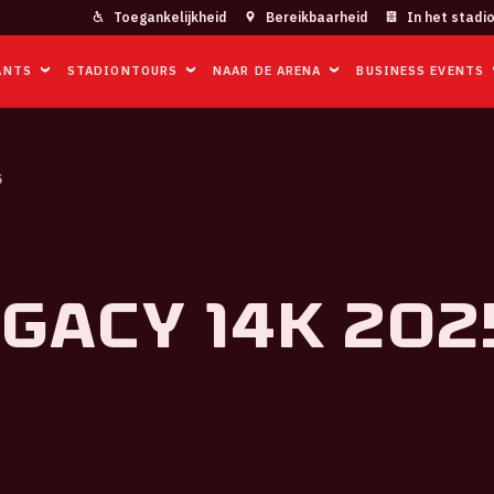
Toegankelijkheid
Bereikbaarheid
In het stadi
ANTS
STADIONTOURS
NAAR DE ARENA
BUSINESS EVENTS
5
gacy 14K 202