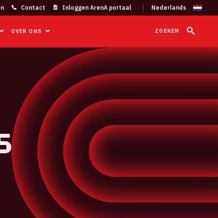
on
Contact
Inloggen ArenA portaal
ZOEKEN
OVER ONS
5