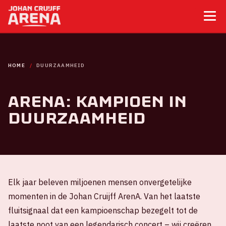
HOME
DUURZAAMHEID
ArenA: kampioen in
duurzaamheid
Elk jaar beleven miljoenen mensen onvergetelijke
momenten in de Johan Cruijff ArenA. Van het laatste
fluitsignaal dat een kampioenschap bezegelt tot de
laatste noot van een legendarisch concert – wij creëren