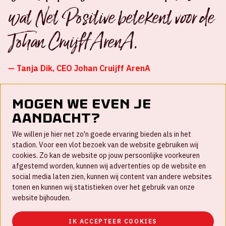
wat Net Positive betekent voor de
Johan Cruijff ArenA.
— Tanja Dik, CEO Johan Cruijff ArenA
Mogen we even je
aandacht?
Contact
We willen je hier net zo'n goede ervaring bieden als in het
FAQ
stadion. Voor een vlot bezoek van de website gebruiken wij
cookies. Zo kan de website op jouw persoonlijke voorkeuren
Werken bij
afgestemd worden, kunnen wij advertenties op de website en
social media laten zien, kunnen wij content van andere websites
Disclaimer
tonen en kunnen wij statistieken over het gebruik van onze
Cookies
website bijhouden.
Huisregels
IK ACCEPTEER COOKIES