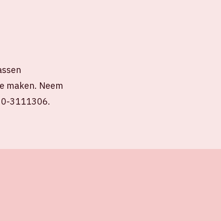
assen
 te maken. Neem
 020-3111306.