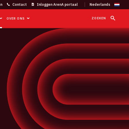
on
Contact
Inloggen ArenA portaal
ZOEKEN
OVER ONS