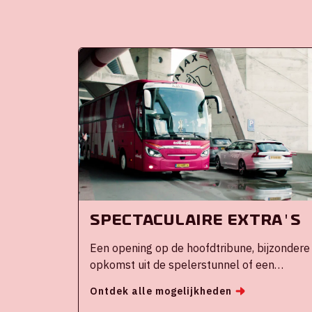
Spectaculaire extra's
Een opening op de hoofdtribune, bijzondere
opkomst uit de spelerstunnel of een
lichtshow? Maak jouw evenement in de
Ontdek alle mogelijkheden
ArenA nog unieker dan het al is!