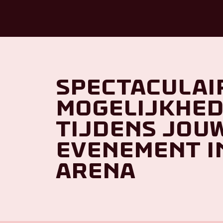
Spectaculai
mogelijkhe
tijdens jou
evenement i
ArenA