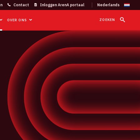
on
Contact
Inloggen ArenA portaal
ZOEKEN
OVER ONS