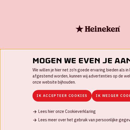
Mogen we even je aa
We willen je hier net zo'n goede ervaring bieden als 
afgestemd worden, kunnen wij advertenties op de websi
onze website bijhouden.
IK ACCEPTEER COOKIES
IK WEIGER COO
Lees hier onze Cookieverklaring
Contact
FAQ
Werken bij
Disclaimer
C
Lees meer over het gebruik van persoonlijke gege