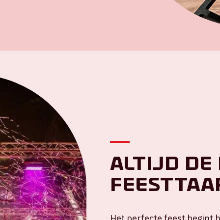
Altijd de
feesttaa
Het perfecte feest begint bi