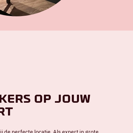
 kers op jouw
rt
j de perfecte locatie. Als expert in grote