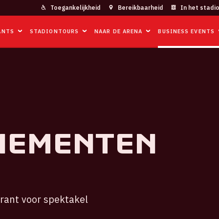
Toegankelijkheid
Bereikbaarheid
In het stadi
ANTS
STADIONTOURS
NAAR DE ARENA
BUSINESS EVENTS
nementen
rant voor spektakel