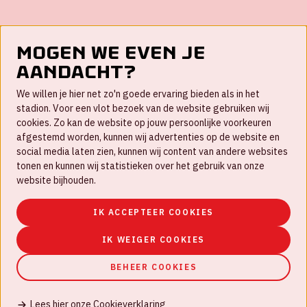
Mogen we even je
aandacht?
Contact
We willen je hier net zo'n goede ervaring bieden als in het
FAQ
stadion. Voor een vlot bezoek van de website gebruiken wij
cookies. Zo kan de website op jouw persoonlijke voorkeuren
Werken bij
afgestemd worden, kunnen wij advertenties op de website en
social media laten zien, kunnen wij content van andere websites
Disclaimer
tonen en kunnen wij statistieken over het gebruik van onze
Cookies
website bijhouden.
Huisregels
IK ACCEPTEER COOKIES
Privacyverklaring
IK WEIGER COOKIES
BEHEER COOKIES
Lees hier onze Cookieverklaring