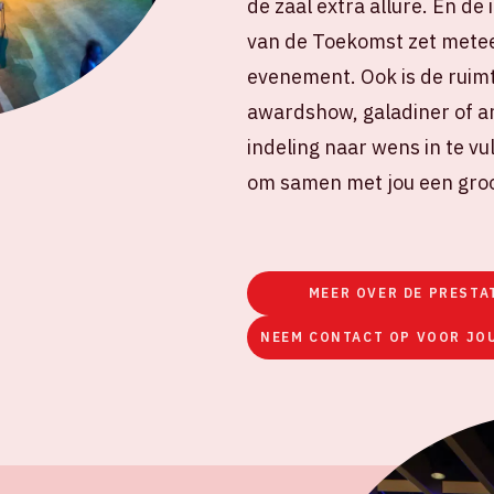
de zaal extra allure. En d
van de Toekomst zet mete
evenement. Ook is de ruimt
awardshow, galadiner of an
indeling naar wens in te vu
om samen met jou een gro
MEER OVER DE PRESTA
NEEM CONTACT OP VOOR JO