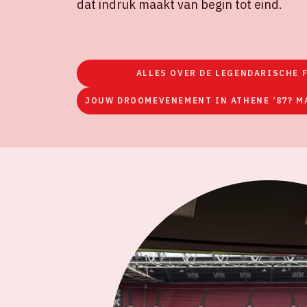
dat indruk maakt van begin tot eind.
ALLES OVER DE LEGENDARISCHE 
JOUW DROOMEVENEMENT IN ATHENE ‘87? M