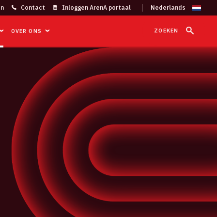
on
Contact
Inloggen ArenA portaal
ZOEKEN
OVER ONS