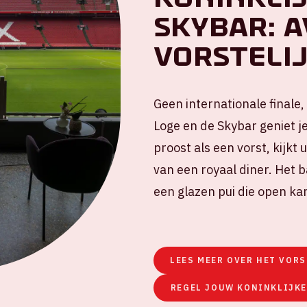
Skybar: 
vorsteli
Geen internationale finale, 
Loge en de Skybar geniet j
proost als een vorst, kijkt 
van een royaal diner. Het b
een glazen pui die open ka
LEES MEER OVER HET VORS
REGEL JOUW KONINKLIJKE