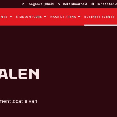
Toegankelijkheid
Bereikbaarheid
In het stadi
ANTS
STADIONTOURS
NAAR DE ARENA
BUSINESS EVENTS
zalen
mentlocatie van