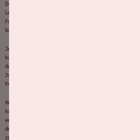
Door mee te rennen of te wandelen tijdens de Cruyff
Legacy 14K haal je geld op voor de Johan Cruijff
Foundation voor kinderen met een verstandelijke of
lichamelijke beperking.
Je kunt er voor kiezen om 5 kilometer te rennen of 14
kilometer te wandelen of rennen. Er is een Kids run voor
de allerkleinsten en genoeg plek op de tribunes in de
Johan Cruijff ArenA om jouw geliefden juichend over de
finish te zien komen.
Wist je dat 60% van de kinderen met een verstandelijke
handicap niet wekelijks sport? En dat voor kinderen met
een lichamelijke beperking zelfs geldt dat 70% hier niet
de kans toe heeft? Voor hen loop je de 14K want zeg nou
zelf, iedereen verdient het toch om plezier te hebben in