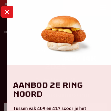
HOME
KALENDER
CRUYFF LEGACY 14K 2025
Cruyff Foundation
Cruyff Legacy 14K
2025
Zondag 13 april 2025
Aanbod 2e ring
Noord
ALGEMEEN
BEZOEKERSINFORMATIE
Tussen vak 409 en 417 scoor je het