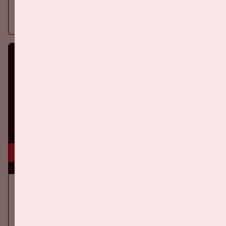
de Johan Cruijff ArenA.
Meer informatie
19 sep, '26
Ajax - Excelsior
EREDIVISIE
Zaterdag 19 september 2026 speelt Ajax tegen Excelsior in