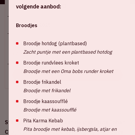
Locatie en tijd
volgende aanbod:
Zo 13 april 2025
Broodjes
Johan Cruijff ArenA
Broodje hotdog (plantbased)
Zacht puntje met een plantbased hotdog
+ Voeg toe aan agenda
Broodje rundvlees kroket
Broodje met een Oma bobs runder kroket
MELD JE AAN!
Broodje frikandel
Broodje met frikandel
Broodje kaassoufflé
Broodje met kaassoufflé
Pita Karma Kebab
Sta jij op 13 april 2025 aan de start in de Johan
Pita broodje met kebab, ijsbergsla, atjar en
Cruijff ArenA voor de Cruyff Legacy 14K? Deze