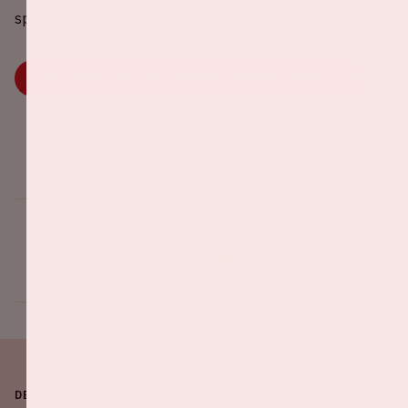
sport en het beste uit zichzelf te halen!
SCHRIJF JE HIER IN VOOR DE CRUYFF LEGACY 14K
Deel dit evenement
DE JOHAN CRUIJFF ARENA IS ALTIJD IN BEWEGING