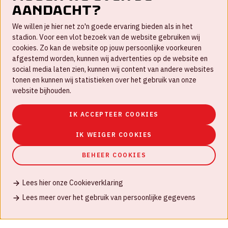
aandacht?
FAQ
We willen je hier net zo'n goede ervaring bieden als in het
Nieuwsbrief
stadion. Voor een vlot bezoek van de website gebruiken wij
cookies. Zo kan de website op jouw persoonlijke voorkeuren
Werken bij
afgestemd worden, kunnen wij advertenties op de website en
social media laten zien, kunnen wij content van andere websites
Disclaimer
tonen en kunnen wij statistieken over het gebruik van onze
Cookies
website bijhouden.
Huisregels
IK ACCEPTEER COOKIES
Privacyverklaring
IK WEIGER COOKIES
BEHEER COOKIES
Lees hier onze Cookieverklaring
© Johan Cruijff ArenA 2026
Lees meer over het gebruik van persoonlijke gegevens