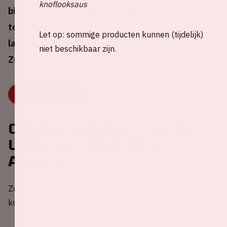
knoflooksaus
bijzondere run daagt je uit om lekker in beweging
te komen tijdens een unieke 5 of 14 kilometer
Let op: sommige producten kunnen (tijdelijk)
lange route door stadsdeel Amsterdam
niet beschikbaar zijn.
Zuidoost.
YES, IK REN MEE!
Cruyff Legacy 14K, die
loop je voor een
ander!
Zoals Johan Cruijff altijd al zei: 'als je iets voor een ander
kunt doen, dan moet je dat doen'.