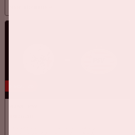
Meer informatie
5 sep, '26
Ajax - PSV
EREDIVISIE
Zaterdag 5 september 2026 speelt Ajax tegen
titelverdediger PSV in de Johan Cruijff ArenA.