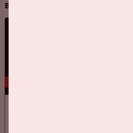
Binnenkort in de ArenA
16 aug, '26
Ajax - SC Heerenveen
EREDIVISIE
Op zondag 16 augustus 2026 speelt Ajax in de Johan Cruijff
ArenA tegen SC Heerenveen