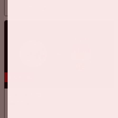
Meer informatie
16 sep, '26
Ajax - Willem II
EREDIVISIE
Woensdag 16 september 2026 speelt Ajax tegen Willem II in