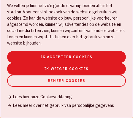
We willen je hier net zo'n goede ervaring bieden als in het
FAQ
stadion. Voor een vlot bezoek van de website gebruiken wij
cookies. Zo kan de website op jouw persoonlijke voorkeuren
Werken bij
afgestemd worden, kunnen wij advertenties op de website en
social media laten zien, kunnen wij content van andere websites
Disclaimer
tonen en kunnen wij statistieken over het gebruik van onze
Cookies
website bijhouden.
Huisregels
IK ACCEPTEER COOKIES
Privacyverklaring
IK WEIGER COOKIES
BEHEER COOKIES
Lees hier onze Cookieverklaring
© Johan Cruijff ArenA 2026
Lees meer over het gebruik van persoonlijke gegevens