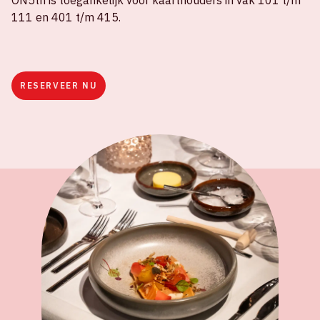
ON5th is toegankelijk voor kaarthouders in vak 101 t/m
111 en 401 t/m 415.
RESERVEER NU