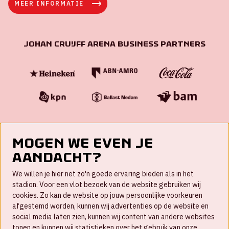
MEER INFORMATIE
Johan Cruijff ArenA Business Partners
Mogen we even je
aandacht?
Contact
We willen je hier net zo'n goede ervaring bieden als in het
FAQ
stadion. Voor een vlot bezoek van de website gebruiken wij
cookies. Zo kan de website op jouw persoonlijke voorkeuren
Werken bij
afgestemd worden, kunnen wij advertenties op de website en
social media laten zien, kunnen wij content van andere websites
Disclaimer
tonen en kunnen wij statistieken over het gebruik van onze