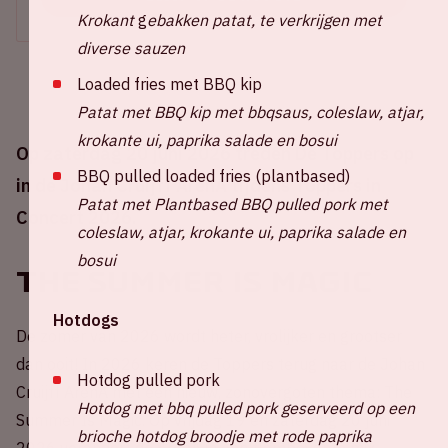
Krokant
g
ebakken patat, te verkrijgen met
diverse sauzen
Loaded fries met BBQ kip
Patat met BBQ kip met bbqsaus, coleslaw, atjar,
krokante ui, paprika salade en bosui
Op zaterdag 20 juni 2026 treden De Toppers op
BBQ pulled loaded fries (plantbased)
in de Johan Cruijff ArenA tijdens Toppers in
Patat met Plantbased BBQ pulled pork met
Concert 2026.
coleslaw, atjar, krokante ui, paprika salade en
bosui
The Summer Is Magic
Hotdogs
De zomer van 2026 wordt heter, vrolijker en grootser
dan ooit! In 2026 keren de Toppers terug naar de Johan
Hotdog pulled pork
Cruijff ArenA met een nieuw, zonovergoten thema: The
Hotdog met bbq pulled pork geserveerd op een
Summer Is Magic. Op vrijdag 19 en zaterdag 20 juni
brioche hotdog broodje met rode paprika