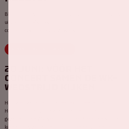
Blijf jij als eerste op de hoogte van alle concertupdates
uit de ArenA! Mis niks en meld je aan voor de
concertnieuwsbrief via onze website.
ONTVANG ONZE NIEUWSBRIEF
20 juni: vóór het
concert samen de WK-
wedstrijd kijken
Het zaterdagconcert krijgt een extra feestelijke twist.
Het publiek kan voorafgaand aan het concert
gezamenlijk de WK-wedstrijd van het Nederlands Elftal
kijken. Het stadion opent hiervoor eerder zijn deuren.