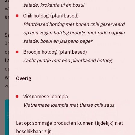
2026 verandert de ArenA in een flamboyante mix
salade, krokante ui en bosui
van Miami Vice, palmbomen, neonlichten, 80’s-glamour
Chili hotdog (plantbased)
en zinderende summer vibes.
Plantbased hotdog met bonen chili geserveerd
op een vegan hotdog broodje met rode paprika
Samen met Gerard Joling, Jan Smit, René Froger en
salade, bosui en jalapeno peper
Jeroen van der Boom staan ook iconische gastartiesten
Broodje hotdog (plantbased)
op het podium, waaronder Londonbeat, Jason Donovan,
Zacht puntje met een plantbased hotdog
La Fuente en Anita Meyer. The Summer Is Magic belooft
opnieuw hét grootste meezingfeest van het jaar te
worden en de ultieme aftrap van een onvergetelijke
Overig
zomer.
Vietnamese loempia
Vietnamese loempia met thaise chili saus
Let op: sommige producten kunnen (tijdelijk) niet
beschikbaar zijn.