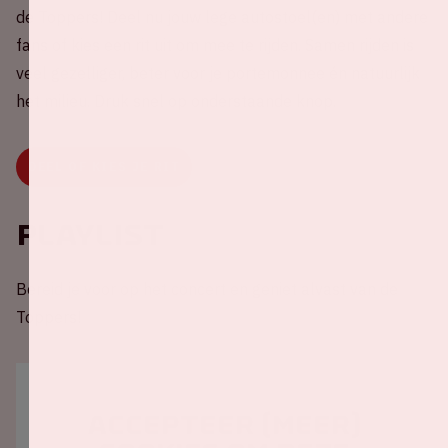
de Toppers! Deel nu jouw lege autostoel(en) met andere
fans of kies een rit uit om mee te rijden. Samen rijden is
veel gezelliger, beter voor je portemonnee én natuurlijk
het milieu. Druk snel op onderstaande knop.
DEEL OF KIES JE RIT
Playlist
Bereid je voor op het concert en geniet alvast van de
Toppers!
Accepteer (meer)