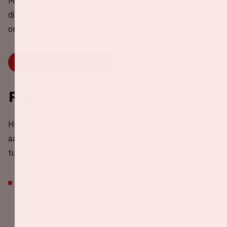
Maak je concertervaring compleet en genieten van een
diner in de Johan Cruijff ArenA! Boek een tafel in een van
onze restaurants voordat je geniet van de Toppers.
LEES MEER EN RESERVEER
FAQ
Hieronder vind je praktische informatie over je bezoek
aan de Johan Cruijff ArenA. Heb je een vraag die hier niet
tussenstaat? Bezoek dan onze
FAQ
.
Tassen van maximaal (30 cm x 21 cm x 10 cm) zijn,
na controle, toegestaan om mee te nemen. Grotere
tassen of koffers zijn niet toegestaan.