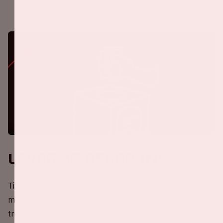
bezoeken.
Lever je beker in!
Tijdens de shows van de Toppers in de ArenA werken we
met een bekersysteem. Of je op het veld staat of op de
tribune zit: door je beker in te leveren, zorgen we samen