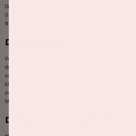
Direct na de wedstrijd betreden de Toppers het podium.
Oranjegekte en het allergrootste meezingfeest van
Nederland komen deze avond naadloos samen.
Dresscode
Voor The Summer Is Magic Edition geldt de
dresscode: Miami Vice Summer Chic with a touch of
orange. Ga voor een zomerse look met opvallende
kleuren en prints. Denk aan luchtige jurken, jumpsuits,
overhemden of linnen pakken in pastel- of neonkleuren,
bloemenprints of pailletten.
Dineren in de ArenA