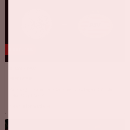
5 sep, '26
Ajax - PSV
EREDIVISIE
Zaterdag 5 september 2026 speelt Ajax tegen PSV in de
Johan Cruijff ArenA.
Meer informatie