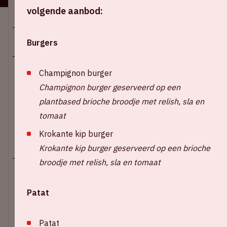
Locatie en tijd
volgende aanbod:
Za 20 juni 2026
Burgers
Johan Cruijff ArenA
Champignon burger
Champignon burger geserveerd op een
17:30 – De deuren van de ArenA openen
plantbased brioche broodje met relish, sla en
19:00 – WK wedstrijd Oranje
Direct na WK wedstrijd – Start show
tomaat
23:45 – Verwachte eind tijd
Krokante kip burger
+ Voeg toe aan agenda
Krokante kip burger geserveerd op een brioche
broodje met relish, sla en tomaat
KOOP TICKETS →
Patat
BOEK EEN DINER
Patat
BLIJF OP DE HOOGTE