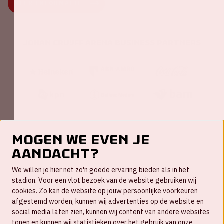
MEER INFORMATIE
Johan Cruijff ArenA Business Partners
Mogen we even je
aandacht?
Contact
We willen je hier net zo'n goede ervaring bieden als in het
FAQ
stadion. Voor een vlot bezoek van de website gebruiken wij
cookies. Zo kan de website op jouw persoonlijke voorkeuren
Werken bij
afgestemd worden, kunnen wij advertenties op de website en
social media laten zien, kunnen wij content van andere websites
Disclaimer
tonen en kunnen wij statistieken over het gebruik van onze