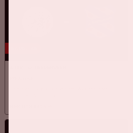
16 aug, '26
Ajax - SC Heerenveen
EREDIVISIE
Op zondag 16 augustus 2026 speelt Ajax in de Johan Cruijff
ArenA tegen SC Heerenveen
Meer informatie