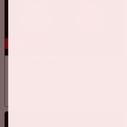
6 aug, '26
Ajax - Shelbourne FC
UEFA CONFERENCE LEAGUE
Donderdag 6 augustus speelt Ajax tegen Shelbourne FC in de
Johan Cruijff ArenA.
Meer informatie