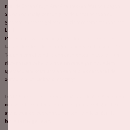
naar de Johan Cruijff ArenA te trekken. Wat ooit begon
als een eenmalig concert groeide uit tot een van de
grootste en meest geliefde muziekevenementen van het
land.
Met een mix van meezingers, glitter, spektakel en een
feestelijke sfeer die je nergens anders vindt, maken De
Toppers van elke editie een onvergetelijke avond. Hun
shows staan bekend om verrassende gastoptredens,
spectaculaire kostuums en een publiek dat vanaf de
eerste minuut luidkeels meezingt.
In 2026 keren De Toppers terug naar de ArenA voor een
nieuwe editie vol feest, emotie en pure gezelligheid. Een
avond waarop iedereen samenkomt om te zingen, te
lachen en te genieten.