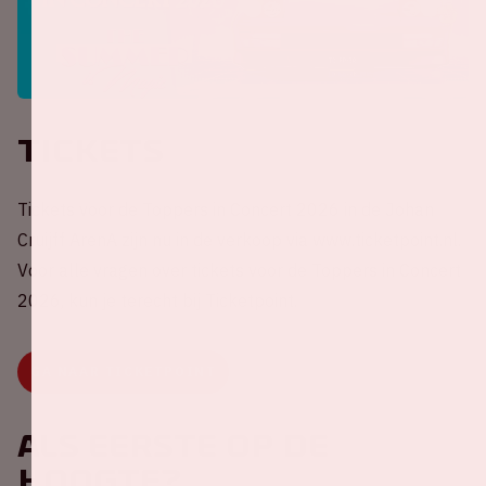
Tickets
Tickets voor de Toppers in Concert 2026 in de Johan
Cruijff ArenA zijn nu in de verkoop via www.ticketpoint.nl.
Voor alle vragen over tickets voor de Toppers in Concert
2026, kun je terecht bij Ticketpoint.
GA NAAR TICKETPOINT
Als eerste op de
hoogte?