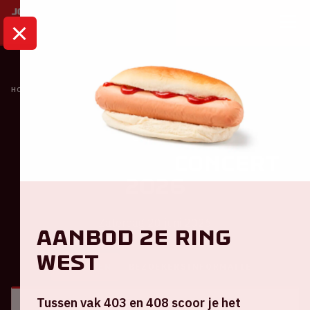
HOME
KALENDER
TOPPERS IN CONCERT 2026
Concert
Toppers in Concert
2026
Zaterdag 20 juni 2026
Aanbod 2e ring
West
ALGEMEEN
BEZOEKERSINFORMATIE
Tussen vak 403 en 408 scoor je het