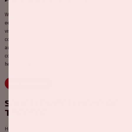
We vinden het belangrijk dat iedereen kan genieten van
een concert in de Johan Cruijff ArenA. Ook als je een
visuele beperking hebt. Daarom kun je dit jaar bij alle
concerten in de ArenA live meeluisteren naar een
audiodescriptie, in het Nederlands en bij een aantal
concerten ook in het Engels. Zo volg je alles wat er op
het podium gebeurt, tot in detail.
MEER INFORMATIE
Samen rijden naar de
Toppers
Help mee met het reduceren van CO2-uitstoot rondom