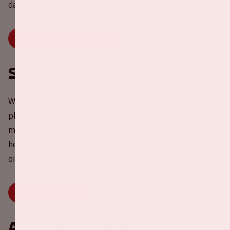
dat deze wordt ingezameld en gerecycled.
LEES HIER HOE HET WERKT
Skybox
Wil jij Toppers In Concert 2026 beleven vanaf de beste
plek in het stadion? Vanuit je eigen skybox heb je het
mooiste uitzicht en de beste service om zorgeloos van
het spektakel op het podium te genieten. Klik op
onderstaande button voor meer informatie.
MEER INFORMATIE
Audiodescriptie