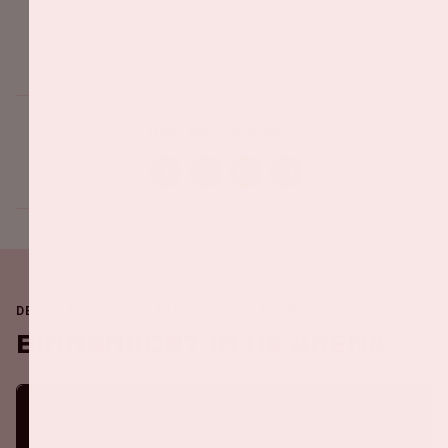
Deel dit evenement
DE JOHAN CRUIJFF ARENA IS ALTIJD IN BEWEGING
Binnenkort in de ArenA