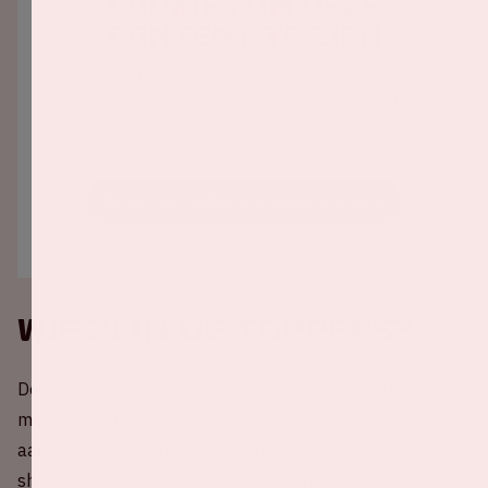
cookies om deze
content te zien
Deze content is niet zichtbaar omdat er met een externe
data ingeladen wordt waarmee cookies geplaatst kunnen
worden. Je hebt ons nog geen toestemming gegeven om
deze cookies te mogen plaatsen.
WIJZIG COOKIEVOORKEUREN
Wie zijn de Toppers?
De Toppers zijn al jaren een begrip in de Nederlandse
muziekwereld. Het iconische trio weet met hun
aanstekelijke energie, humor en een ongeëvenaarde
showproductie elk jaar opnieuw honderdduizenden fans