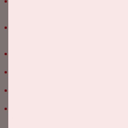
Het is voor bezoekers niet toegestaan eten en
drinken mee het stadion in te nemen. In het stadion
vind je verschillende eet- en drinkgelegenheden.
Het dragen van voetbalshirts, club gerelateerde,
provocerende uitingen en/of gezicht bedekkende
kleding zijn niet toegestaan.
Het is toegestaan om een powerbank mee te nemen
in het stadion, niet groter dan een mobiele telefoon.
Johan Cruijff ArenA is een rookvrij stadion. Er zijn
geen plekken in het stadion waar roken is toegestaan.
Johan Cruijff ArenA is een cashless stadion. Je kunt
daarom alleen met je bankpas of creditcard betalen.
We hanteren een adviesleeftijd van boven de 16 jaar.
We adviseren jongere bezoekers om een evenement
onder begeleiding van een meerderjarige te