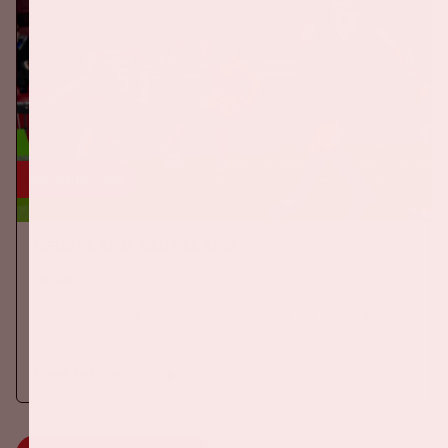
24 sep, '26
Nederland-Duitsland
ORANJE
Op donderdag 24 september 2026 speelt het Nederlands
elftal tegen Duitsland in de Johan Cruijff ArenA.
Meer informatie