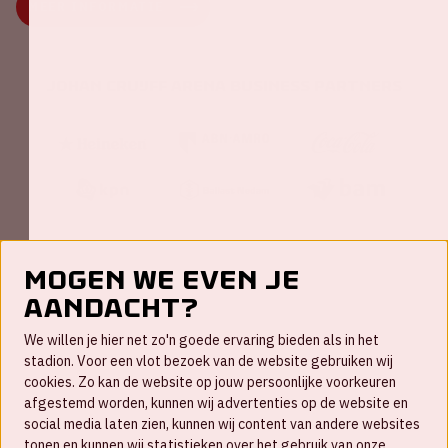
MEER INFORMATIE
Johan Cruijff ArenA Business Partners
Mogen we even je
aandacht?
Contact
We willen je hier net zo'n goede ervaring bieden als in het
FAQ
stadion. Voor een vlot bezoek van de website gebruiken wij
cookies. Zo kan de website op jouw persoonlijke voorkeuren
Werken bij
afgestemd worden, kunnen wij advertenties op de website en
social media laten zien, kunnen wij content van andere websites
Disclaimer
tonen en kunnen wij statistieken over het gebruik van onze