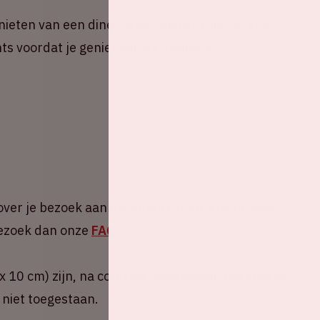
ieten van een diner in de Johan Cruijff ArenA!
ts voordat je geniet van de Toppers.
over je bezoek aan de Johan Cruijff ArenA. Heb
 Bezoek dan onze
FAQ
.
 10 cm) zijn, na controle, toegestaan om mee te
 niet toegestaan.