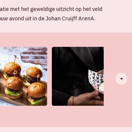
BOEK EEN DINER
tie met het geweldige uitzicht op het veld
BLIJF OP DE HOOGTE
ouw avond uit in de Johan Cruijff ArenA.