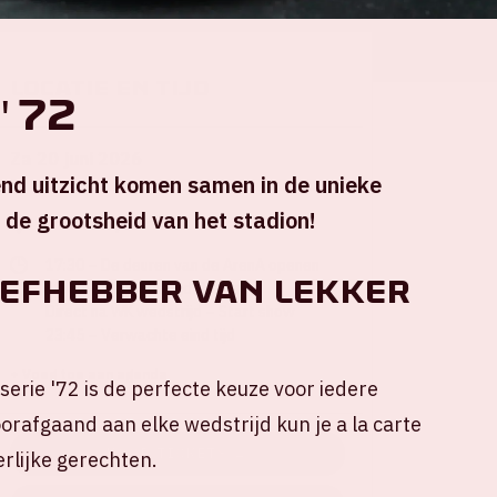
Locatie en tijd
'72
Za 20 juni 2026
end uitzicht komen samen in de unieke
de grootsheid van het stadion!
Johan Cruijff ArenA
17:30 – De deuren van de ArenA openen
iefhebber van lekker
19:00 – WK wedstrijd Oranje
Direct na WK wedstrijd – Start show
23:45 – Verwachte eind tijd
+ Voeg toe aan agenda
rie '72 is de perfecte keuze voor iedere
orafgaand aan elke wedstrijd kun je a la carte
KOOP TICKETS →
erlijke gerechten.