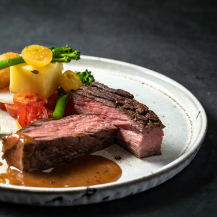
on
Contact
Inloggen ArenA portaal
ZOEKEN
OVER ONS
026