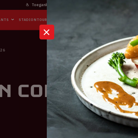
Toegankelijkheid
Bereikbaarheid
In het stadi
ANTS
STADIONTOURS
NAAR DE ARENA
BUSINESS EVENTS
026
in Concert 2