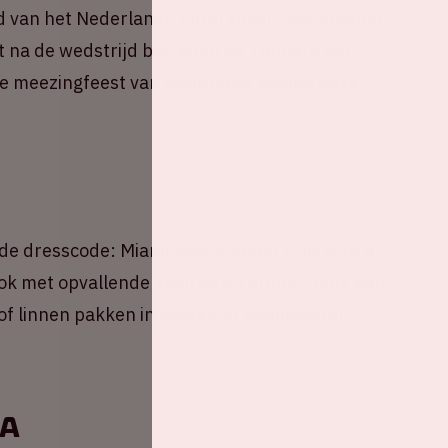
 van het Nederlands Elftal kijken. Het stadion
ct na de wedstrijd betreden de Toppers het
ste meezingfeest van Nederland komen deze
 de dresscode: Miami Vice Summer Chic with a
ok met opvallende kleuren en prints. Denk aan
of linnen pakken in pastel- of neonkleuren,
nA