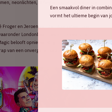
men, neonlichten, 80’s-glamour en zinderende
Een smaakvol diner in combina
vormt het ultieme begin van j
é Froger en Jeroen van der Boom staan ook
 waaronder Londonbeat, Jason Donovan, La
agic belooft opnieuw hét grootste meezingfeest
trap van een onvergetelijke zomer.