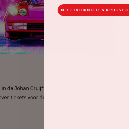
MEER INFORMATIE & RESERVER
in de Johan Cruijff ArenA zijn nu in de verkoop
 over tickets voor de Toppers in Concert 2026,