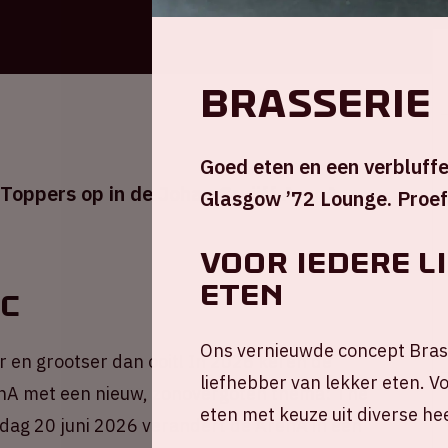
Brasserie 
Goed eten en een verbluff
Toppers op in de Johan Cruijff ArenA
Glasgow ’72 Lounge. Proef 
Voor iedere l
eten
ic
Ons vernieuwde concept Brasse
r en grootser dan ooit! In 2026 keren de
liefhebber van lekker eten. Vo
enA met een nieuw, zonovergoten thema: The
eten met keuze uit diverse he
rdag 20 juni 2026 verandert de ArenA in een