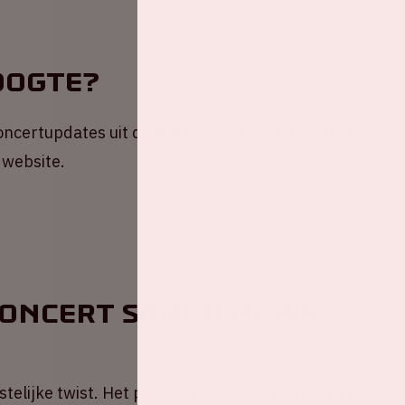
oogte?
 concertupdates uit de ArenA! Mis niks en meld je
 website.
concert samen de WK-
stelijke twist. Het publiek kan voorafgaand aan