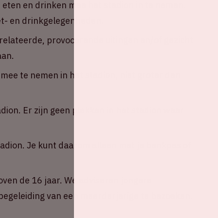
n eten en drinken mee het stadion in te nemen.
eet- en drinkgelegenheden.
erelateerde, provocerende uitingen en/of gezicht
aan.
ee te nemen in het stadion, niet groter dan
adion. Er zijn geen plekken in het stadion waar
tadion. Je kunt daarom alleen met je bankpas of
oven de 16 jaar. We adviseren jongere
egeleiding van een meerderjarige te bezoeken.