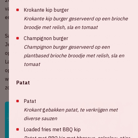
2026 verandert de ArenA in een flamboyante mix
van Miami Vice, palmbomen, neonlichten, 80’s-glamour
Krokante kip burger
en zinderende summer vibes.
Krokante kip burger geserveerd op een brioche
broodje met relish, sla en tomaat
Samen met Gerard Joling, Jan Smit, René Froger en
Champignon burger
Jeroen van der Boom staan ook iconische gastartiesten
Champignon burger geserveerd op een
op het podium, waaronder Londonbeat, Jason Donovan,
plantbased brioche broodje met relish, sla en
La Fuente en Anita Meyer. The Summer Is Magic belooft
tomaat
opnieuw hét grootste meezingfeest van het jaar te
worden en de ultieme aftrap van een onvergetelijke
Patat
zomer.
Patat
Krokant
g
ebakken patat, te verkrijgen met
diverse sauzen
Loaded fries met BBQ kip
Patat met BBQ kip met bbqsaus, coleslaw, atjar,