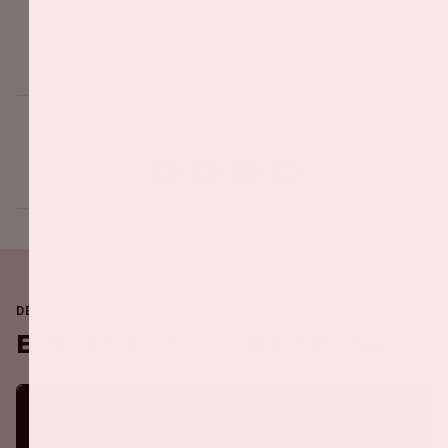
Deel dit evenement
DE JOHAN CRUIJFF ARENA IS ALTIJD IN BEWEGING
Binnenkort in de ArenA