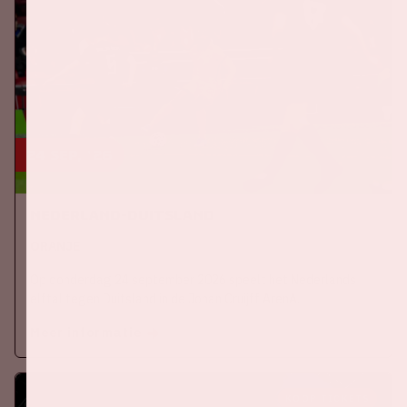
24 sep, '26
Nederland-Duitsland
ORANJE
Op donderdag 24 september 2026 speelt het Nederlands
elftal tegen Duitsland in de Johan Cruijff ArenA.
Meer informatie
KOOP TICKETS