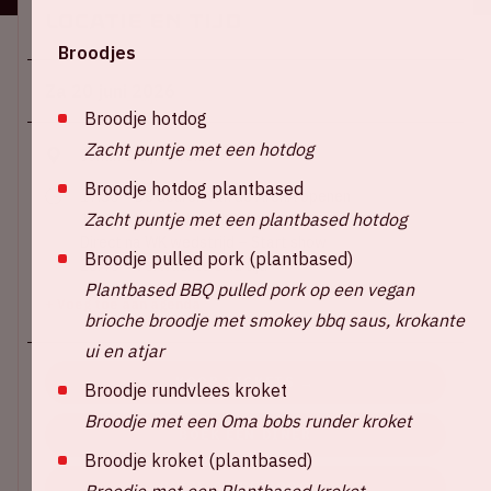
Locatie en tijd
Broodjes
Za 20 juni 2026
Broodje hotdog
Zacht puntje met een hotdog
Johan Cruijff ArenA
Broodje hotdog plantbased
17:30 – De deuren van de ArenA openen
Zacht puntje met een plantbased hotdog
19:00 – WK wedstrijd Oranje
Direct na WK wedstrijd – Start show
Broodje pulled pork (plantbased)
23:45 – Verwachte eind tijd
Plantbased BBQ pulled pork op een vegan
+ Voeg toe aan agenda
brioche broodje met smokey bbq saus, krokante
ui en atjar
KOOP TICKETS →
Broodje rundvlees kroket
Broodje met een Oma bobs runder kroket
BOEK EEN DINER
Broodje kroket (plantbased)
BLIJF OP DE HOOGTE
Broodje met een Plantbased kroket