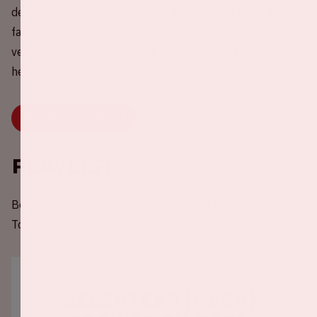
de Toppers! Deel nu jouw lege autostoel(en) met andere
fans of kies een rit uit om mee te rijden. Samen rijden is
veel gezelliger, beter voor je portemonnee én natuurlijk
het milieu. Druk snel op onderstaande knop.
DEEL OF KIES JE RIT
Playlist
Bereid je voor op het concert en geniet alvast van de
Toppers!
Accepteer (meer)