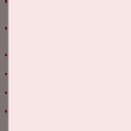
Het is voor bezoekers niet toegestaan eten en
drinken mee het stadion in te nemen. In het stadion
vind je verschillende eet- en drinkgelegenheden.
Het dragen van voetbalshirts, club gerelateerde,
provocerende uitingen en/of gezicht bedekkende
kleding zijn niet toegestaan.
Het is toegestaan om een powerbank mee te nemen
in het stadion, niet groter dan een mobiele telefoon.
Johan Cruijff ArenA is een rookvrij stadion. Er zijn
geen plekken in het stadion waar roken is toegestaan.
Johan Cruijff ArenA is een cashless stadion. Je kunt
daarom alleen met je bankpas of creditcard betalen.
We hanteren een adviesleeftijd van boven de 16 jaar.
We adviseren jongere bezoekers om een evenement
onder begeleiding van een meerderjarige te