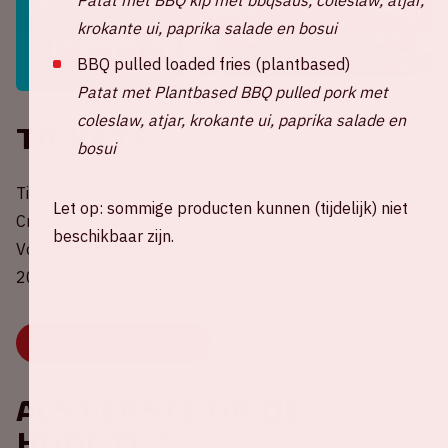
krokante ui, paprika salade en bosui
BBQ pulled loaded fries (plantbased)
Patat met Plantbased BBQ pulled pork met
coleslaw, atjar, krokante ui, paprika salade en
Tickets
bosui
Tickets voor de Toppers in Concert 2026 in de Johan
Let op: sommige producten kunnen (tijdelijk) niet
Cruijff ArenA zijn nu in de verkoop via www.ticketpoint.nl.
beschikbaar zijn.
Voor alle vragen over tickets voor de Toppers in Concert
2026, kun je terecht bij Ticketpoint.
GA NAAR TICKETPOINT
Als eerste op de
hoogte?