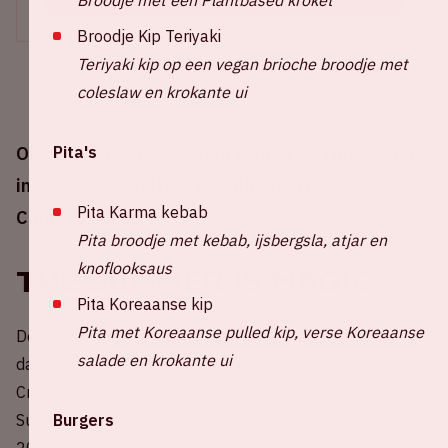
Broodje Kip Teriyaki
Teriyaki kip op een vegan brioche broodje met
coleslaw en krokante ui
Pita's
Op zaterdag 20 juni 2026 treden De Toppers op
in de Johan Cruijff ArenA tijdens Toppers in
Pita Karma kebab
Concert 2026.
Pita broodje met kebab, ijsbergsla, atjar en
knoflooksaus
The Summer Is Magic
Pita Koreaanse kip
Pita met Koreaanse pulled kip, verse Koreaanse
De zomer van 2026 wordt heter, vrolijker en grootser
salade en krokante ui
dan ooit! In 2026 keren de Toppers terug naar de Johan
Cruijff ArenA met een nieuw, zonovergoten thema: The
Burgers
Summer Is Magic. Op vrijdag 19 en zaterdag 20 juni