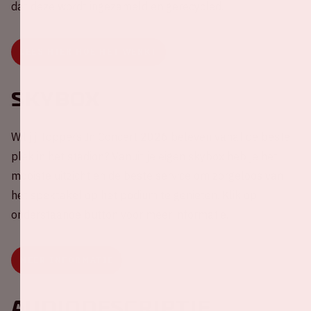
dat deze wordt ingezameld en gerecycled.
LEES HIER HOE HET WERKT
Skybox
Wil jij Toppers In Concert 2026 beleven vanaf de beste
plek in het stadion? Vanuit je eigen skybox heb je het
mooiste uitzicht en de beste service om zorgeloos van
het spektakel op het podium te genieten. Klik op
onderstaande button voor meer informatie.
MEER INFORMATIE
Audiodescriptie