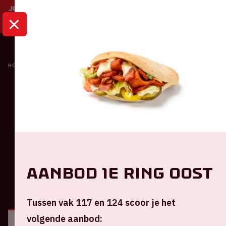
HOME
KALENDER
TOPPERS IN CONCERT 2026
Concert
Toppers in Concert
2026
Zaterdag 20 juni 2026
Aanbod 1e ring Oost
ALGEMEEN
BEZOEKERSINFORMATIE
Tussen vak 117 en 124 scoor je het
volgende aanbod: