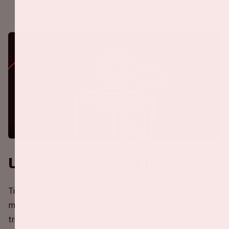
bezoeken.
Lever je beker in!
Tijdens de shows van de Toppers in de ArenA werken we
met een bekersysteem. Of je op het veld staat of op de
tribune zit: door je beker in te leveren, zorgen we samen