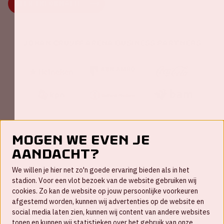
MEER INFORMATIE
Johan Cruijff ArenA Business Partners
Mogen we even je
aandacht?
Contact
We willen je hier net zo'n goede ervaring bieden als in het
FAQ
stadion. Voor een vlot bezoek van de website gebruiken wij
cookies. Zo kan de website op jouw persoonlijke voorkeuren
Werken bij
afgestemd worden, kunnen wij advertenties op de website en
social media laten zien, kunnen wij content van andere websites
Disclaimer
tonen en kunnen wij statistieken over het gebruik van onze