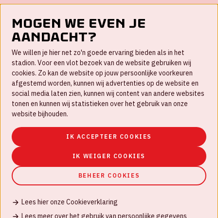
Mogen we even je
aandacht?
Contact
We willen je hier net zo'n goede ervaring bieden als in het
FAQ
stadion. Voor een vlot bezoek van de website gebruiken wij
cookies. Zo kan de website op jouw persoonlijke voorkeuren
Werken bij
afgestemd worden, kunnen wij advertenties op de website en
social media laten zien, kunnen wij content van andere websites
Disclaimer
tonen en kunnen wij statistieken over het gebruik van onze
Cookies
website bijhouden.
Huisregels
IK ACCEPTEER COOKIES
Privacyverklaring
IK WEIGER COOKIES
BEHEER COOKIES
Lees hier onze Cookieverklaring
© Johan Cruijff ArenA 2026
Lees meer over het gebruik van persoonlijke gegevens