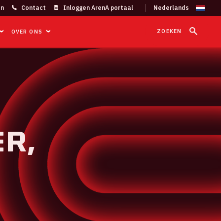
on
Contact
Inloggen ArenA portaal
ZOEKEN
OVER ONS
R,