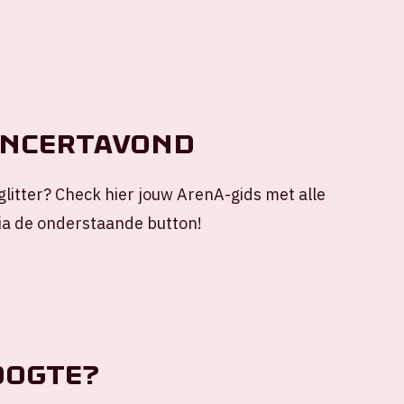
oncertavond
 glitter? Check hier jouw ArenA-gids met alle
via de onderstaande button!
oogte?