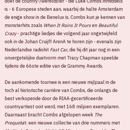
doet de country-/wereldster - die Luke Combs inmiddels
is - 6 Europese steden aan, waarbij de halte Amsterdam
de enige show in de Benelux is. Combs kun je kennen van
monsterhits zoals
When It Rains It Pours
en
Beautiful
Crazy
- prachtige liedjes die volgend jaar ongetwijfeld
ook in de Johan Cruijff ArenA te horen zijn - evenals zijn
Nederlandse radiohit
Fast Car,
die hij dit jaar nog in een
onvergetelijke duetvorm met Tracy Chapman speelde
tijdens de 66ste editie van de Grammy Awards.
De aankomende tournee is een nieuwe mijlpaal in de
toch al historische carrière van Combs, die onlangs de
best verkopende door de RIAA-gecertificeerde
countryartiest ooit werd, met 168 miljoen exemplaren.
Daarnaast bracht Combs afgelopen week
The
Prequel
uit: een nieuwe collectie van drie nummers met