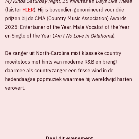
My Kinda Saturday Night
,
15 Minutes
en
Days Like These
(luister
HIER
). Hij is bovendien genomineerd voor drie
prijzen bij de CMA (Country Music Association) Awards
2025: Entertainer of the Year, Male Vocalist of the Year
en Single of the Year (
Ain’t No Love in Oklahoma
).
De zanger uit North-Carolina mixt klassieke country
moeiteloos met hints van moderne R&B en brengt
daarmee als countryzanger een frisse wind in de
hedendaagse popmuziek waarmee hij wereldwijd harten
verovert.
Deel dit evenement