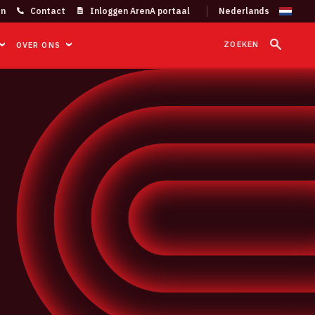
on
Contact
Inloggen ArenA portaal
ZOEKEN
OVER ONS
|