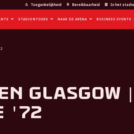
Toegankelijkheid
Bereikbaarheid
In het stadi
ANTS
STADIONTOURS
NAAR DE ARENA
BUSINESS EVENTS
72
en Glasgow 
 '72