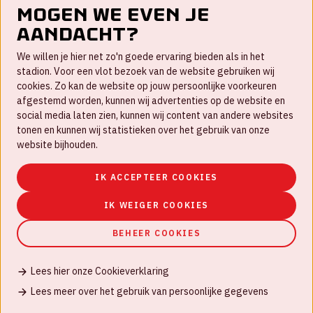
Mogen we even je
aandacht?
Contact
We willen je hier net zo'n goede ervaring bieden als in het
FAQ
stadion. Voor een vlot bezoek van de website gebruiken wij
cookies. Zo kan de website op jouw persoonlijke voorkeuren
Werken bij
afgestemd worden, kunnen wij advertenties op de website en
social media laten zien, kunnen wij content van andere websites
Disclaimer
tonen en kunnen wij statistieken over het gebruik van onze
Cookies
website bijhouden.
Huisregels
IK ACCEPTEER COOKIES
Privacyverklaring
IK WEIGER COOKIES
BEHEER COOKIES
Lees hier onze Cookieverklaring
© Johan Cruijff ArenA 2026
Lees meer over het gebruik van persoonlijke gegevens