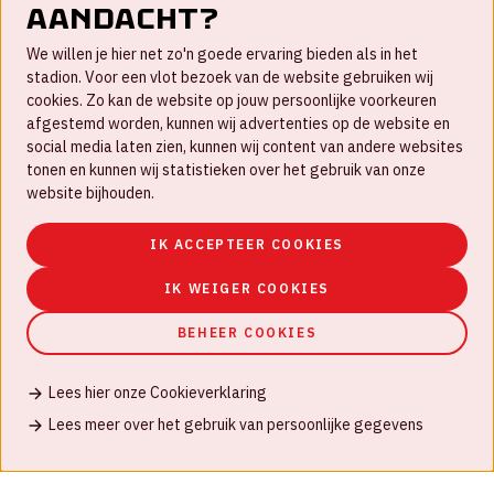
aandacht?
FAQ
We willen je hier net zo'n goede ervaring bieden als in het
Nieuwsbrief
stadion. Voor een vlot bezoek van de website gebruiken wij
cookies. Zo kan de website op jouw persoonlijke voorkeuren
Werken bij
afgestemd worden, kunnen wij advertenties op de website en
social media laten zien, kunnen wij content van andere websites
Disclaimer
tonen en kunnen wij statistieken over het gebruik van onze
Cookies
website bijhouden.
Huisregels
IK ACCEPTEER COOKIES
Privacyverklaring
IK WEIGER COOKIES
BEHEER COOKIES
Lees hier onze Cookieverklaring
© Johan Cruijff ArenA 2026
Lees meer over het gebruik van persoonlijke gegevens