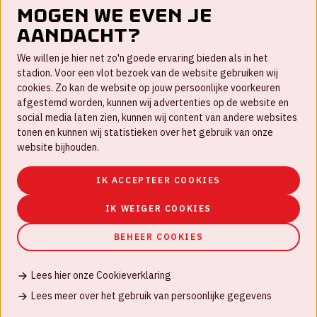
Mogen we even je
aandacht?
Contact
We willen je hier net zo'n goede ervaring bieden als in het
FAQ
stadion. Voor een vlot bezoek van de website gebruiken wij
cookies. Zo kan de website op jouw persoonlijke voorkeuren
Werken bij
afgestemd worden, kunnen wij advertenties op de website en
social media laten zien, kunnen wij content van andere websites
Disclaimer
tonen en kunnen wij statistieken over het gebruik van onze
Cookies
website bijhouden.
Huisregels
IK ACCEPTEER COOKIES
Privacyverklaring
IK WEIGER COOKIES
BEHEER COOKIES
Lees hier onze Cookieverklaring
© Johan Cruijff ArenA 2026
Lees meer over het gebruik van persoonlijke gegevens