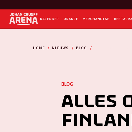
KALENDER
ORANJE
MERCHANDISE
RESTAUR
HOME
NIEUWS
BLOG
ALLES OVER NEDE
BLOG
Alles 
Finlan