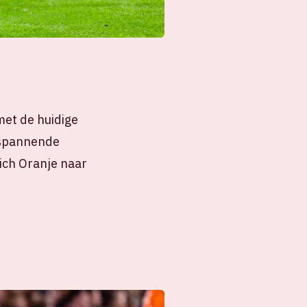
met de huidige
 spannende
uich Oranje naar