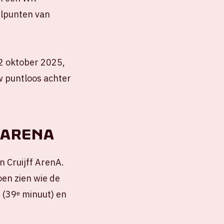
elpunten van
12 oktober 2025,
w puntloos achter
e ArenA
n Cruijff ArenA.
oen zien wie de
 (39ᵉ minuut) en