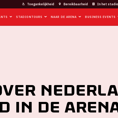
Toegankelijkheid
Bereikbaarheid
In het stadi
ANTS
STADIONTOURS
NAAR DE ARENA
BUSINESS EVENTS
RLAND - FINLAND IN DE ARENA
over Nederla
d in de Aren