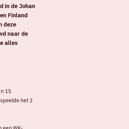
d in de Johan
 en Finland
n deze
wd naar de
e alles
In 15
 speelde het 2
om een WK-