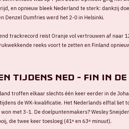
rijd, en opnieuw bleek Nederland te sterk: dankzij do
 Denzel Dumfries werd het 2-0 in Helsinki.
gend trackrecord reist Oranje vol vertrouwen af naar 
drukwekkende reeks voort te zetten en Finland opnieu
n tijdens NED - FIN in d
and troffen elkaar slechts één keer eerder in de Joha
tijdens de WK-kwalificatie. Het Nederlands elftal liet t
 won met 3-1. De doelpuntenmakers? Wesley Sneijder
oij, die twee keer toesloeg (41ᵉ en 63ᵉ minuut).