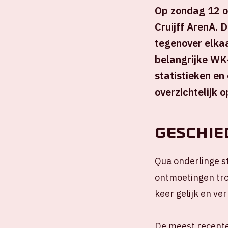
Op zondag 12 ok
Cruijff ArenA. D
tegenover elkaa
belangrijke WK
statistieken e
overzichtelijk o
Geschie
Qua onderlinge st
ontmoetingen tro
keer gelijk en ver
De meest recente