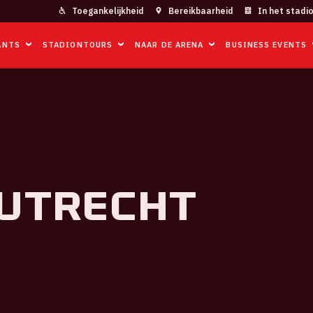
Toegankelijkheid
Bereikbaarheid
In het stadi
ANTS
STADIONTOURS
NAAR DE ARENA
BUSINESS EVENTS
 Utrecht