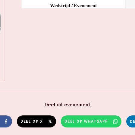
Deel dit evenement
DEEL OP X
DEEL OP WHATSAPP
D