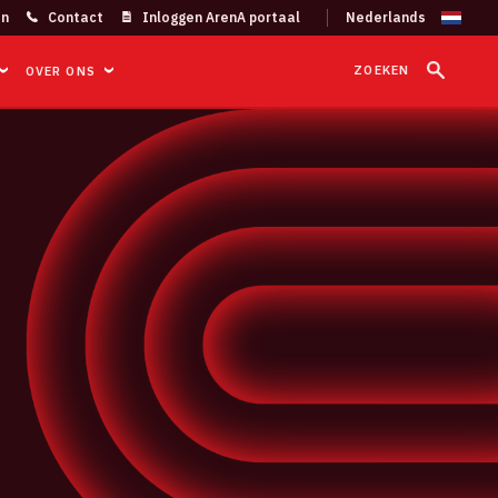
on
Contact
Inloggen ArenA portaal
ZOEKEN
OVER ONS