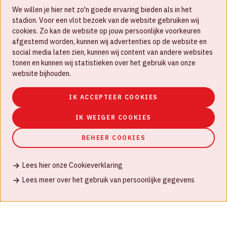
We willen je hier net zo'n goede ervaring bieden als in het
Nieuwsbrief
stadion. Voor een vlot bezoek van de website gebruiken wij
cookies. Zo kan de website op jouw persoonlijke voorkeuren
Werken bij
afgestemd worden, kunnen wij advertenties op de website en
social media laten zien, kunnen wij content van andere websites
Disclaimer
tonen en kunnen wij statistieken over het gebruik van onze
Cookies
website bijhouden.
Huisregels
IK ACCEPTEER COOKIES
Privacyverklaring
IK WEIGER COOKIES
BEHEER COOKIES
Lees hier onze Cookieverklaring
© Johan Cruijff ArenA 2026
Lees meer over het gebruik van persoonlijke gegevens