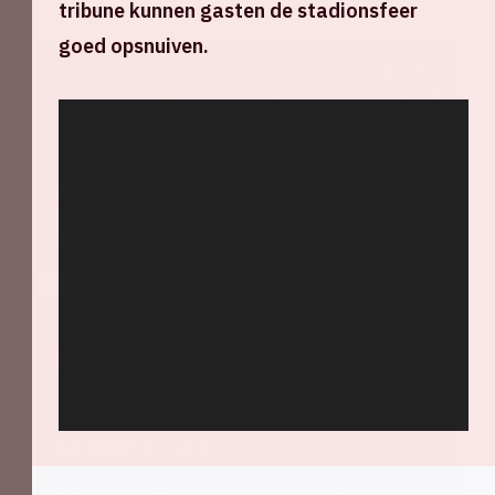
tribune kunnen gasten de stadionsfeer
goed opsnuiven.
1000
Amsterdam '72
Bekijk zaal
300
Athene '87
Bekijk zaal