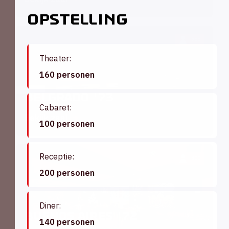
Opstelling
200
Theater:
160 personen
Belgrado '73
Cabaret:
Bekijk zaal
100 personen
Receptie:
400
200 personen
Diner:
Buenos Aires '72
140 personen