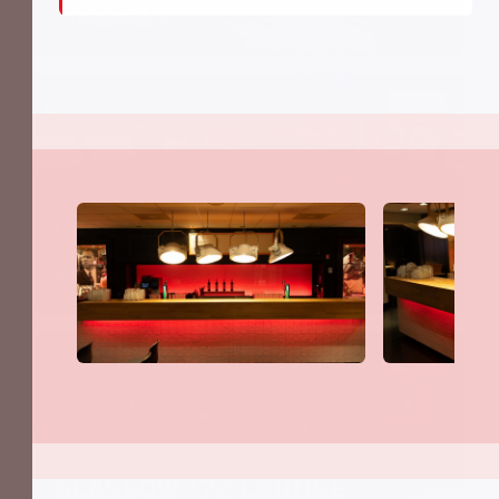
Bekijk zaal
80
Café Johan
Bekijk zaal
750
Glasgow '72 Lounge