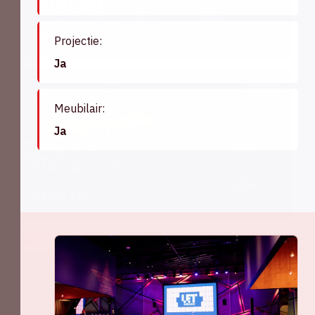
Londen '71
Bekijk zaal
Projectie:
Ja
75
Meubilair:
Ja
Madrid '69
Bekijk zaal
60