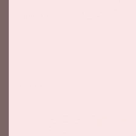
Tokio '95
Bekijk zaal
350
Wenen '95
Bekijk zaal
100