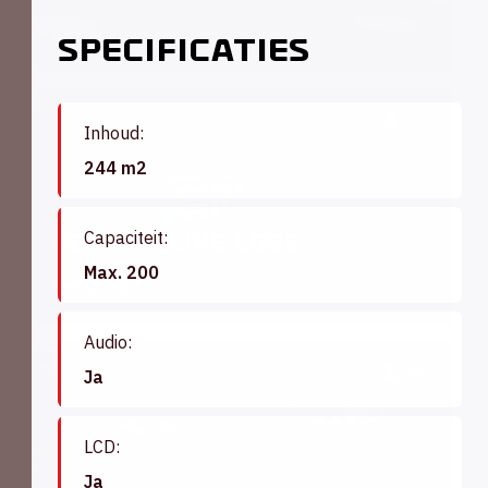
Bekijk zaal
Specificaties
200
Inhoud:
244 m2
Capaciteit:
Koninklijke Loge
Max. 200
Bekijk zaal
Audio:
200
Ja
LCD:
Ja