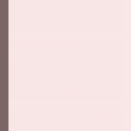
Skylounge 235
Bekijk zaal
50
Straatsburg '88
Bekijk zaal
150