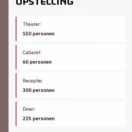
Opstelling
Bekijk zaal
Theater:
80
150 personen
Cabaret:
Café Johan
60 personen
Bekijk zaal
Receptie:
300 personen
750
Diner:
225 personen
Glasgow '72 Lounge