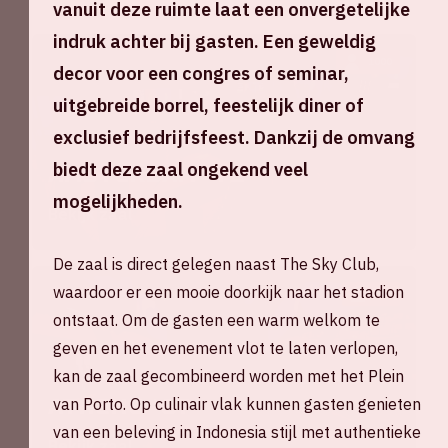
vanuit deze ruimte laat een onvergetelijke
indruk achter bij gasten. Een geweldig
1000
decor voor een congres of seminar,
uitgebreide borrel, feestelijk diner of
exclusief bedrijfsfeest. Dankzij de omvang
biedt deze zaal ongekend veel
Amsterdam '72
mogelijkheden.
Bekijk zaal
De zaal is direct gelegen naast The Sky Club,
waardoor er een mooie doorkijk naar het stadion
300
ontstaat. Om de gasten een warm welkom te
geven en het evenement vlot te laten verlopen,
kan de zaal gecombineerd worden met het Plein
Athene '87
van Porto. Op culinair vlak kunnen gasten genieten
van een beleving in Indonesia stijl met authentieke
Bekijk zaal