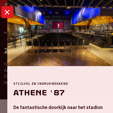
HOME
ZALEN
Zalen
Onze zalen zijn vernoemd naar internationale finales die
Ajax in het verleden heeft gespeeld. Denk hierbij aan de
Champions League, UEFA Cup, Europese Supercup en
natuurlijk de Wereldbeker.
STIJLVOL EN INDRUKWEKKEND
Athene '87
De fantastische doorkijk naar het stadion