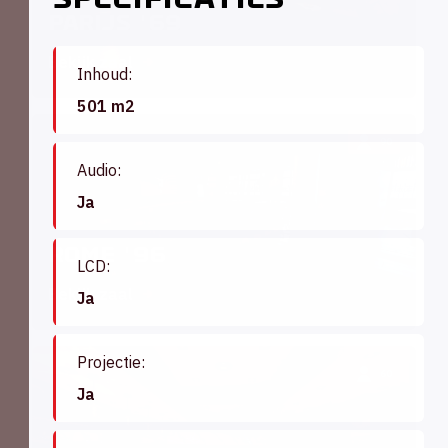
Parijs '69
Bekijk zaal
Inhoud:
501 m2
90
Audio:
Ja
Rome '96
LCD:
Bekijk zaal
Ja
Projectie:
60
Ja