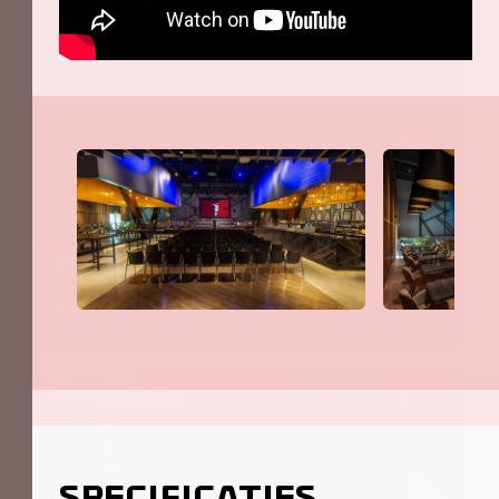
Londen '71
Bekijk zaal
75
Madrid '69
Bekijk zaal
60
Specificaties