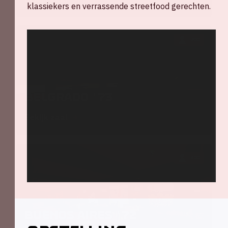
klassiekers en verrassende streetfood gerechten.
200
Belgrado '73
Bekijk zaal
400
Buenos Aires '72