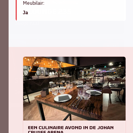
Meubilair:
Skylounge 235
Ja
Bekijk zaal
50
Straatsburg '88
Bekijk zaal
150
Een culinaire avond in de Johan
Cruijff ArenA