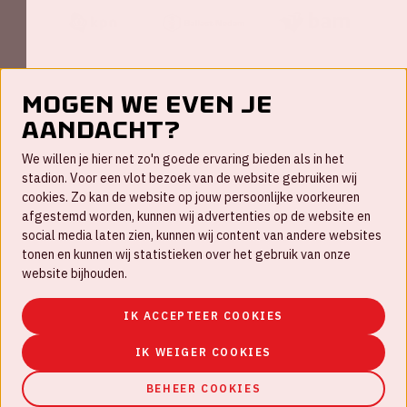
Mogen we even je
aandacht?
Contact
We willen je hier net zo'n goede ervaring bieden als in het
FAQ
stadion. Voor een vlot bezoek van de website gebruiken wij
cookies. Zo kan de website op jouw persoonlijke voorkeuren
Werken bij
afgestemd worden, kunnen wij advertenties op de website en
social media laten zien, kunnen wij content van andere websites
Disclaimer
tonen en kunnen wij statistieken over het gebruik van onze
Cookies
website bijhouden.
Huisregels
IK ACCEPTEER COOKIES
Privacyverklaring
IK WEIGER COOKIES
BEHEER COOKIES