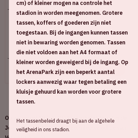
Za 19 juli 2025
cm) of kleiner mogen na controle het
stadion in worden meegenomen. Grotere
Johan Cruijff ArenA
tassen, koffers of goederen zijn niet
Start show: 22:00 uur
toegestaan. Bij de ingangen kunnen tassen
Einde show: 07:00 uur
niet in bewaring worden genomen. Tassen
+ Voeg toe aan agenda
die niet voldoen aan het A4 formaat of
kleiner worden geweigerd bij de ingang. Op
KOOP TICKETS
het ArenaPark zijn een beperkt aantal
lockers aanwezig waar tegen betaling een
kluisje gehuurd kan worden voor grotere
tassen.
Op zaterdag 19 juli 2025 is Verknipt terug in de
Het tassenbeleid draagt bij aan de algehele
Johan Cruijff ArenA voor een nieuwe editie van
veiligheid in ons stadion.
Verknipt ArenA!