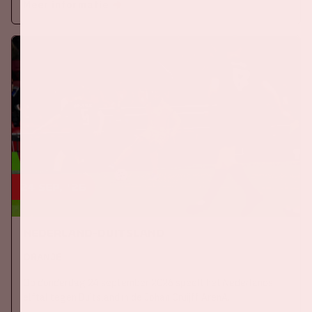
Meer informatie
24 sep, '26
Nederland-Duitsland
ORANJE
Op donderdag 24 september 2026 speelt het Nederlands
elftal tegen Duitsland in de Johan Cruijff ArenA.