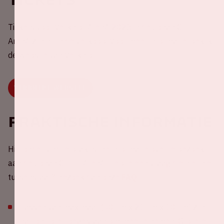
Tickets voor Verknipt ArenA 2025 in de Johan Cruijff
ArenA zijn nu in de verkoop. Voor meer informatie, bekijk
de website van Verknipt.
VERKNIPT WEBSITE
Praktische informatie
Hieronder vind je praktische informatie over je bezoek
aan de Johan Cruijff ArenA. Heb je een vraag die hier niet
tussenstaat? Bezoek dan onze
FAQ
.
Tassen van maximaal (30 cm x 21 cm x 10 cm) zijn,
na controle, toegestaan om mee te nemen. Grotere