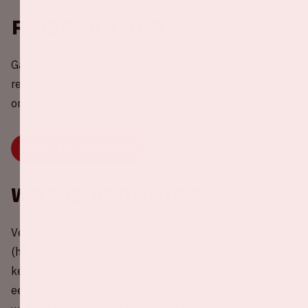
Reisplanner
Ga voorbereid op pad en plan je reis via onze
reisplanner! Bekijk alle mogelijkheden via de
onderstaande pagina
GA NAAR REISPLANNER
Wat is Verknipt?
Verknipt organiseert al meer dan tien jaar de wildste
(hard) techno raves, met grote namen, nieuw talent en
keiharde beats. Wat begon in Nederland groeide uit tot
een wereldwijd fenomeen dat ravers samenbrengt. Met