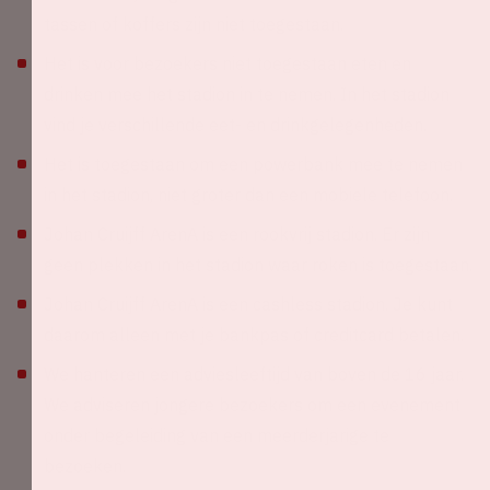
tassen of koffers zijn niet toegestaan.
Het is voor bezoekers niet toegestaan eten en
drinken mee het stadion in te nemen. In het stadion
vind je verschillende eet- en drinkgelegenheden.
Het is toegestaan om een powerbank mee te nemen
in het stadion, niet groter dan een mobiele telefoon.
Johan Cruijff ArenA is een rookvrij stadion. Er zijn
geen plekken in het stadion waar roken is toegestaan.
Johan Cruijff ArenA is een cashless stadion. Je kunt
daarom alleen met je bankpas of creditcard betalen.
We hanteren een adviesleeftijd van boven de 16 jaar.
We adviseren jongere bezoekers om een evenement
onder begeleiding van een meerderjarige te
bezoeken.