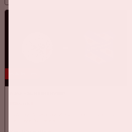
16 aug, '26
Ajax - SC Heerenveen
EREDIVISIE
Op zondag 16 augustus 2026 speelt Ajax in de Johan Cruijff
ArenA tegen SC Heerenveen
Meer informatie