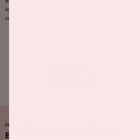
waanzinnige visuals, lasershows en een community van
honderdduizenden liefhebbers maken ze elke nacht
onvergetelijk.
Deel dit evenement
DE JOHAN CRUIJFF ARENA IS ALTIJD IN BEWEGING
Binnenkort in de ArenA