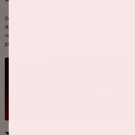
De afgelopen editie van Verknipt ArenA was een succes
die alle verwachtingen heeft overtroffen. In 2025 keren
ze terug naar de Johan Cruijff ArenA - harder, groter en
gedurfder.
Tickets