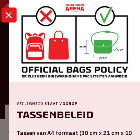
HOME
KALENDER
VERKNIPT ARENA
Dance
Verknipt ArenA
ALGEMEEN
BEZOEKERSINFORMATIE
VEILIGHEID STAAT VOOROP
Tassenbeleid
Locatie en tijd
Tassen van A4 formaat (30 cm x 21 cm x 10