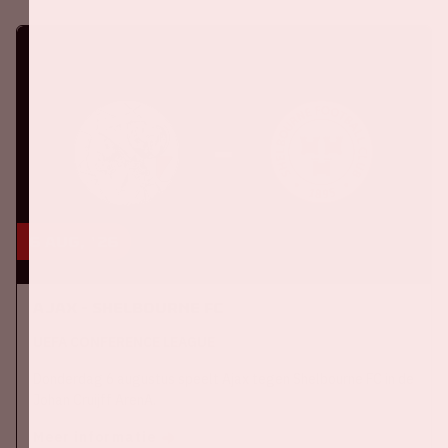
6 aug, '26
Ajax - Shelbourne FC
UEFA CONFERENCE LEAGUE
Donderdag 6 augustus speelt Ajax tegen Shelbourne FC in de
Johan Cruijff ArenA.
Meer informatie