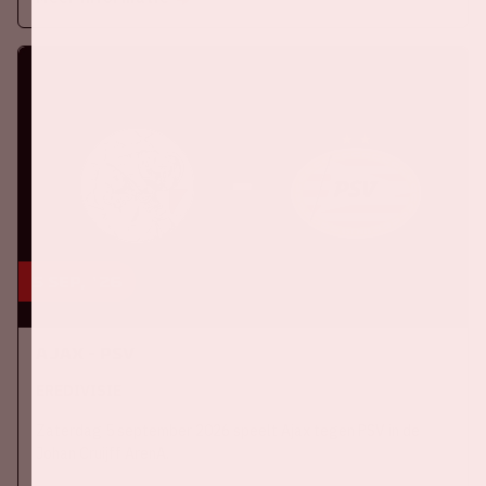
5 sep, '26
Ajax - PSV
EREDIVISIE
Zaterdag 5 september 2026 speelt Ajax tegen PSV in de
Johan Cruijff ArenA.