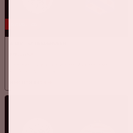
16 aug, '26
Ajax - SC Heerenveen
EREDIVISIE
Op zondag 16 augustus 2026 speelt Ajax in de Johan Cruijff
ArenA tegen SC Heerenveen
Meer informatie