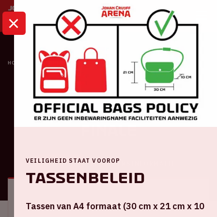
HOME
KALENDER
UEFA EURO 2020 | 1/8 FINALE
Oranje
UEFA EURO 2020 | 1/8
finale
VEILIGHEID STAAT VOOROP
ALGEMEEN
BEZOEKERSINFORMATIE
Tassenbeleid
Locatie en tijd
Tassen van A4 formaat (30 cm x 21 cm x 10