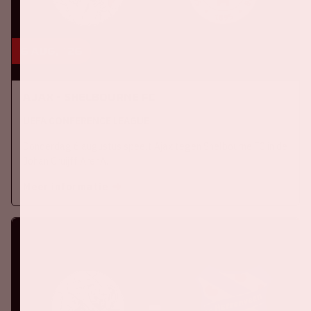
6 aug, '26
Ajax - Shelbourne FC
UEFA CONFERENCE LEAGUE
Donderdag 6 augustus speelt Ajax tegen Shelbourne FC in de
Johan Cruijff ArenA.
Meer informatie