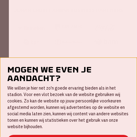
Johan Cruijff ArenA Business Partners
Mogen we even je
aandacht?
Contact
We willen je hier net zo'n goede ervaring bieden als in het
FAQ
stadion. Voor een vlot bezoek van de website gebruiken wij
cookies. Zo kan de website op jouw persoonlijke voorkeuren
Werken bij
afgestemd worden, kunnen wij advertenties op de website en
social media laten zien, kunnen wij content van andere websites
Disclaimer
tonen en kunnen wij statistieken over het gebruik van onze
Cookies
website bijhouden.
Huisregels