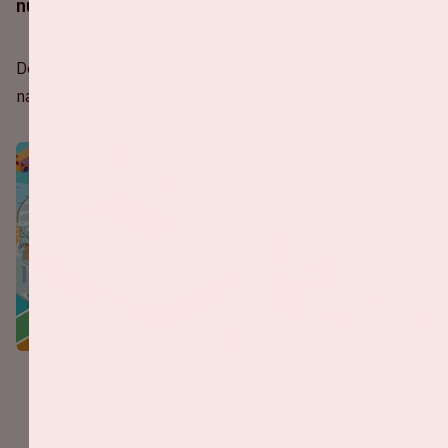
nummer 2 van groep B (Denemarken).
De UEFA heeft besloten om EURO 2020 te verplaatsen
naar zomer 2021 in verband met COVID-19.