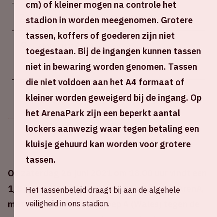
cm) of kleiner mogen na controle het
Za 26 juni 2021
stadion in worden meegenomen. Grotere
tassen, koffers of goederen zijn niet
Johan Cruijff ArenA
toegestaan. Bij de ingangen kunnen tassen
+ Voeg toe aan agenda
niet in bewaring worden genomen. Tassen
die niet voldoen aan het A4 formaat of
kleiner worden geweigerd bij de ingang. Op
UITVERKOCHT
het ArenaPark zijn een beperkt aantal
lockers aanwezig waar tegen betaling een
kluisje gehuurd kan worden voor grotere
tassen.
Op zaterdag 26 juni 2021 om 18.00 uur vindt een
1/8 finale vindt plaats in de Johan Cruijff ArenA,
Het tassenbeleid draagt bij aan de algehele
veiligheid in ons stadion.
met de nummer 2 van groep A (Wales) tegen de