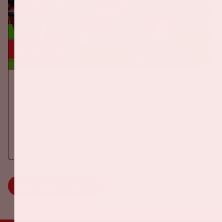
24 sep, '26
Nederland-Duitsland
ORANJE
Op donderdag 24 september 2026 speelt het Nederlands
elftal tegen Duitsland in de Johan Cruijff ArenA.
Meer informatie
MEER INFORMATIE