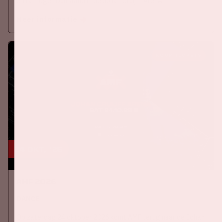
elftal tegen Duitsland in de Johan Cruijff ArenA.
Meer informatie
KOOP TICKETS
24 okt, '26
AMF 2026
DANCE
Op zaterdag 24 oktober 2026 komt AMF terug naar de Johan