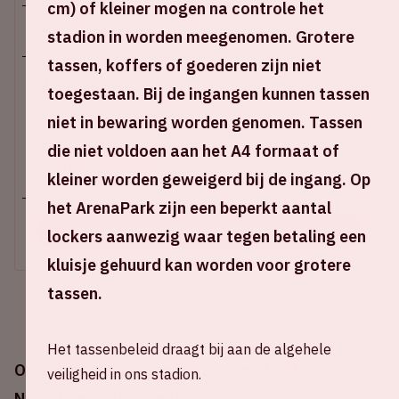
cm) of kleiner mogen na controle het
Vr 13 oktober 2023
stadion in worden meegenomen. Grotere
tassen, koffers of goederen zijn niet
Johan Cruijff ArenA
toegestaan. Bij de ingangen kunnen tassen
18.45 uur | stadion open
niet in bewaring worden genomen. Tassen
20.45 uur | start wedstrijd
die niet voldoen aan het A4 formaat of
+ Voeg toe aan agenda
kleiner worden geweigerd bij de ingang. Op
het ArenaPark zijn een beperkt aantal
KOOP JE ORANJE TICKETS
lockers aanwezig waar tegen betaling een
kluisje gehuurd kan worden voor grotere
tassen.
Het tassenbeleid draagt bij aan de algehele
Op vrijdag 13 oktober 2023 speelt het
veiligheid in ons stadion.
Nederlands elftal tegen Frankrijk. Dit is een