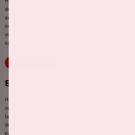
Help mee met het reduceren van CO2-uitstoot rondom
de wedstrijd Nederland - Frankrijk💚 Deel nu jouw lege
autostoel(en) met andere Oranjefans of kies een rit uit
om mee te rijden. Samen rijden is veel gezelliger, beter
voor je portemonnee én natuurlijk het milieu. Druk snel
op onderstaande knop.
DEEL OF KIES JE RIT
EK 2024
Het EK 2024 zal gespeeld worden in Duitsland in 10
verschillende stadions, verdeeld over 10 speelsteden. 20
landen kwalificeren zich direct voor het eindtoernooi via
de reguliere kwalificatiewedstrijden, Duitsland heeft als
gastland automatisch een ticket en de overige drie