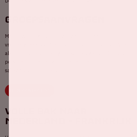
De tickets voor deze wedstrijd zijn uitverkocht.
Groepsaanvragen
Met jouw collega's, voetbalteam, hele familie of
vriendengroep naar Nederland - Frankijk? dat kan! Voor
alle informatie omtrent groepsaanvragen van 10 tot 70
personen kun je contact opnemen met:
sales@johancruijffarena.nl
NEEM CONTACT OP
Volle Bak naar
Nederland - Frankrijk