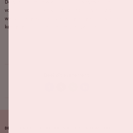
De winst- en verliesstatistieken zijn sowieso in het
voordeel van Frankrijk. Er werden, door Nederland, elf
wedstrijden gewonnen, vier eindigden gelijk en veertien
keer ging Frankrijk er met de winst vandoor.
Deel dit evenement
DE JOHAN CRUIJFF ARENA IS ALTIJD IN BEWEGING