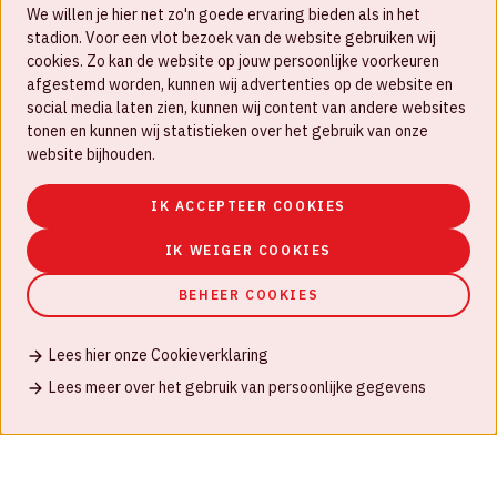
We willen je hier net zo'n goede ervaring bieden als in het
FAQ
stadion. Voor een vlot bezoek van de website gebruiken wij
cookies. Zo kan de website op jouw persoonlijke voorkeuren
Werken bij
afgestemd worden, kunnen wij advertenties op de website en
social media laten zien, kunnen wij content van andere websites
Disclaimer
tonen en kunnen wij statistieken over het gebruik van onze
Cookies
website bijhouden.
Huisregels
IK ACCEPTEER COOKIES
Privacyverklaring
IK WEIGER COOKIES
BEHEER COOKIES
Lees hier onze Cookieverklaring
© Johan Cruijff ArenA 2026
Lees meer over het gebruik van persoonlijke gegevens