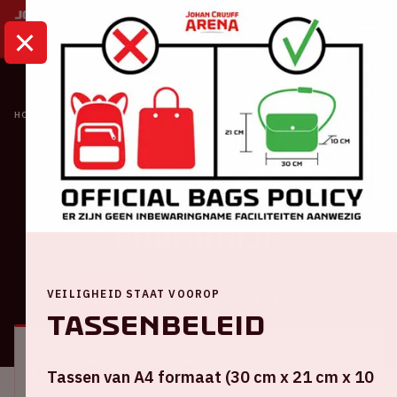
HOME
KALENDER
NEDERLAND - FRANKRIJK
Oranje
Nederland -
Frankrijk
VEILIGHEID STAAT VOOROP
ALGEMEEN
BEZOEKERSINFORMATIE
Tassenbeleid
Locatie en tijd
Tassen van A4 formaat (30 cm x 21 cm x 10