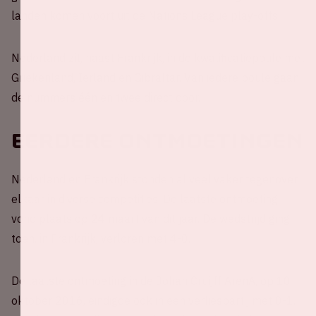
landen komen voort uit de Nations League play-offs.
Nederland zit, naast Frankrijk, in de kwalificatiepoule met
Griekenland, Ierland en Gibraltar. Van iedere poule gaan
de nummers één en twee direct door.
Eerdere ontmoetingen
Nederland en Frankrijk stonden al veel vaker tegenover
elkaar in diverse competities. De laatste ontmoeting
vond plaats op 24 maart van dit jaar. De wedstrijd ging
toen, in Frankrijk, verloren met 4-0.
De laatste ontmoeting in de Johan Cruijff ArenA, op 10
oktober 2016, eindigde ook in een verliespartij met 0-1.