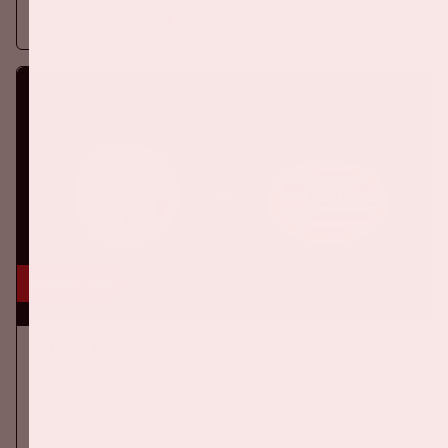
Meer informatie
5 sep, '26
Ajax - PSV
EREDIVISIE
Zaterdag 5 september 2026 speelt Ajax tegen PSV in de
Johan Cruijff ArenA.