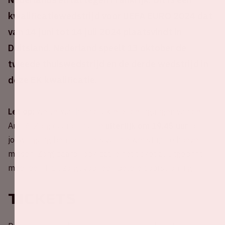
kwalificatiewedstrijd voor UEFA EURO 2024 dat
van 14 juni tot 14 juli 2024 plaatsvindt in
Duitsland. Nederland speelt 13 oktober de
tweede thuiswedstrijd en de derde wedstrijd in
deze EK kwalificatie.
Let op:
we verwachten drukte bij de ingangen van de
ArenA. Zorg daarom dat je
uiterlijk om 19.45 uur
bij
jouw ingang bent om niets van de wedstrijd te hoeven
missen. Zorg daarbij ook dat je het ticket al uitgeprint
meeneemt, dit zorgt voor een betere doorstroming.
Tickets