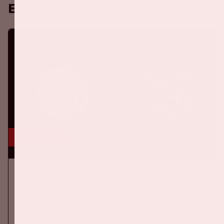
Binnenkort in de ArenA
16 aug, '26
Ajax - SC Heerenveen
EREDIVISIE
Op zondag 16 augustus 2026 speelt Ajax in de Johan Cruijff
ArenA tegen SC Heerenveen