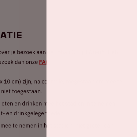
atie
over je bezoek aan de Johan Cruijff ArenA. Heb
 Bezoek dan onze
FAQ
.
 10 cm) zijn, na controle, toegestaan om mee te
 niet toegestaan.
n eten en drinken mee het stadion in te nemen.
eet- en drinkgelegenheden.
ee te nemen in het stadion, niet groter dan