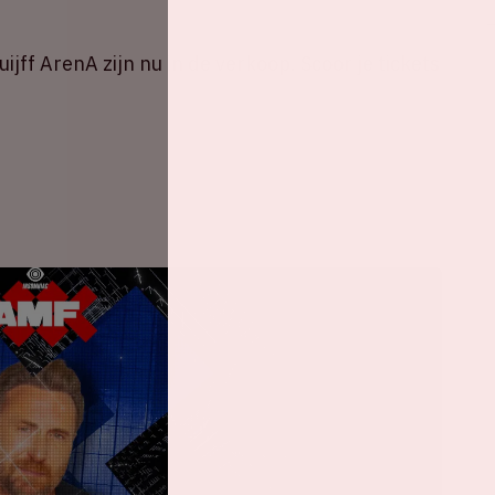
jff ArenA zijn nu in de verkoop. Scoor je tickets