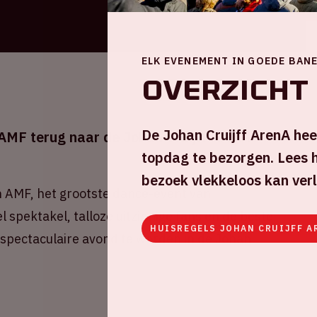
ELK EVENEMENT IN GOEDE BAN
Overzicht
De Johan Cruijff ArenA hee
MF terug naar de Johan Cruijff ArenA.
topdag te bezorgen. Lees h
bezoek vlekkeloos kan ver
an AMF, het grootste dance-event van
spektakel, talloze uitzinnige fans en de beste
HUISREGELS JOHAN CRUIJFF A
 spectaculaire avond te worden in de Johan