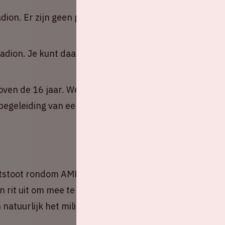
adion. Er zijn geen plekken in het stadion waar
tadion. Je kunt daarom alleen met je bankpas of
oven de 16 jaar. We adviseren jongere
egeleiding van een meerderjarige te bezoeken.
tstoot rondom AMF! Deel nu jouw lege
 rit uit om mee te rijden. Samen rijden is veel
natuurlijk het milieu. Druk snel op