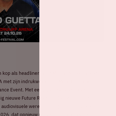
n kop als headliner van AMF. David Guetta keert
enA met zijn indrukwekkende Monolith Show,
nce Event. Met een gigantische verticale
ig nieuwe Future Rave‑productie wordt de
 audiovisuele wereld. Zijn optreden markeert
026, dat opnieuw uitpakt met next‑level staging