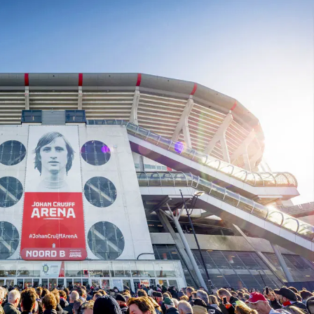
on
Contact
Inloggen ArenA portaal
ZOEKEN
OVER ONS