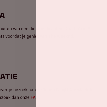
nA
ieten van een diner in de Johan Cruijff ArenA!
nts voordat je geniet van The Weeknd.
atie
over je bezoek aan de Johan Cruijff ArenA. Heb
 Bezoek dan onze
FAQ
.