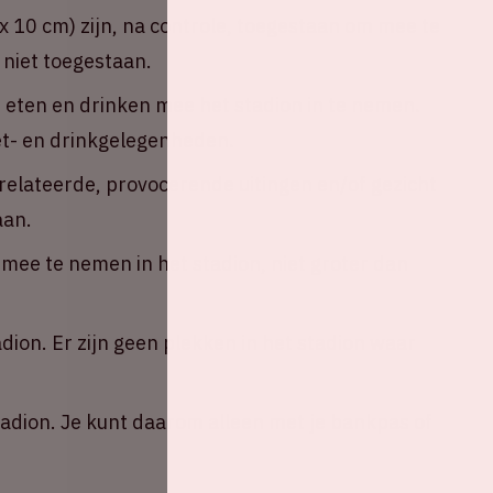
 10 cm) zijn, na controle, toegestaan om mee te
 niet toegestaan.
n eten en drinken mee het stadion in te nemen.
eet- en drinkgelegenheden.
erelateerde, provocerende uitingen en/of gezicht
aan.
ee te nemen in het stadion, niet groter dan
adion. Er zijn geen plekken in het stadion waar
tadion. Je kunt daarom alleen met je bankpas of