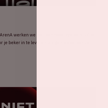
 ArenA werken we met een bekersysteem. Of je
oor je beker in te leveren, zorgen we samen dat