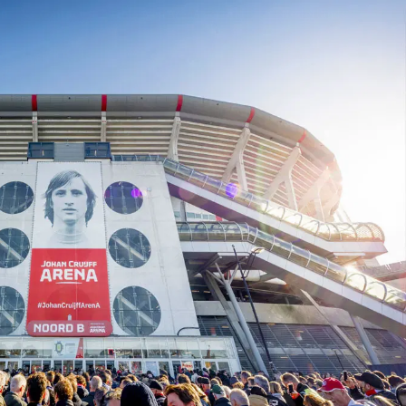
on
Contact
Inloggen ArenA portaal
ZOEKEN
OVER ONS
rs Til