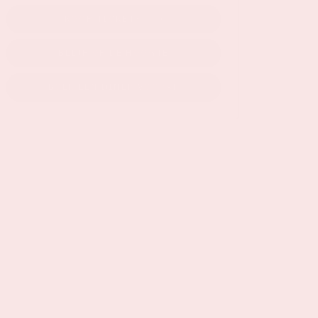
KOOP TICKETS
BLIJF OP DE HOOGTE
BOEK EEN DINER VOORAF