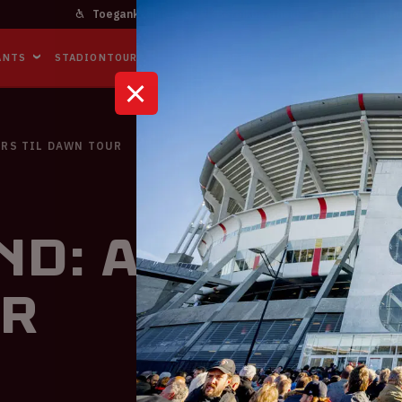
Toegankelijkheid
Bereikbaarheid
In het stadi
ANTS
STADIONTOURS
NAAR DE ARENA
BUSINESS EVENTS
URS TIL DAWN TOUR
d: After Hou
r