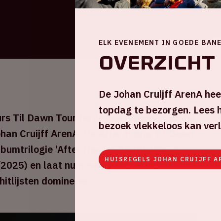
ELK EVENEMENT IN GOEDE BAN
Overzicht
De Johan Cruijff ArenA hee
topdag te bezorgen. Lees h
rs Til Dawn Tour terug naar Nederland. Op
bezoek vlekkeloos kan ver
ohan Cruijff ArenA. De After Hours Til Dawn
bumtrilogie 'After Hours' (2020), 'Dawn
HUISREGELS JOHAN CRUIJFF A
2025) en laat nummers horen die zijn
itlijsten domineren.