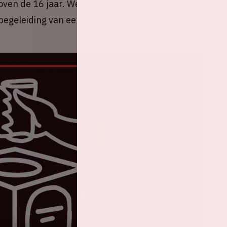
oven de 16 jaar. We adviseren jongere
egeleiding van een meerderjarige te bezoeken.