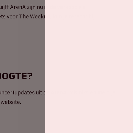
jff ArenA zijn nu in de verkoop via
ets voor The Weeknd, kun je terecht bij
oogte?
 concertupdates uit de ArenA! Mis niks en meld je
 website.