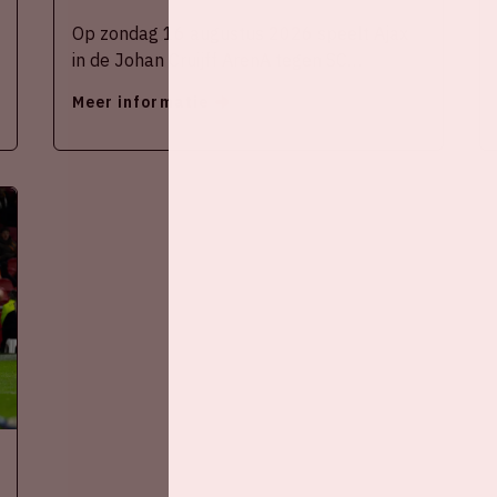
Op zondag 16 augustus 2026 speelt Ajax
in de Johan Cruijff ArenA tegen SC
Heerenveen
Meer informatie