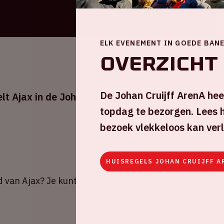
ELK EVENEMENT IN GOEDE BAN
Overzicht
De Johan Cruijff ArenA hee
 Ajax in de Johan Cruijff ArenA tegen
topdag te bezorgen. Lees h
bezoek vlekkeloos kan ver
HUISREGELS JOHAN CRUIJFF A
d van Ajax? Je kunt je tickets bestellen via
de