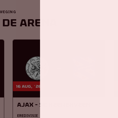
EWEGING
 de ArenA
16 aug, '26
Ajax - SC Heerenveen
EREDIVISIE