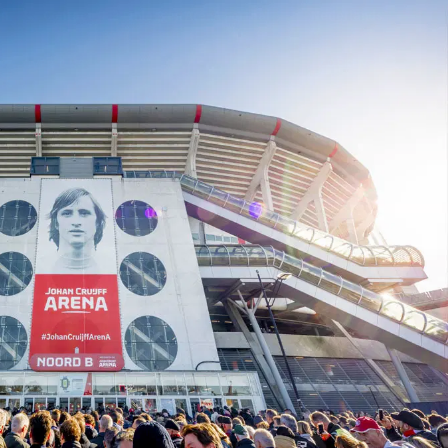
on
Contact
Inloggen ArenA portaal
ZOEKEN
OVER ONS