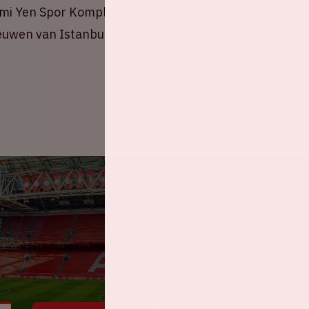
 Sami Yen Spor Kompleksi verenigt de Gele-Rode
eeuwen van Istanbul.