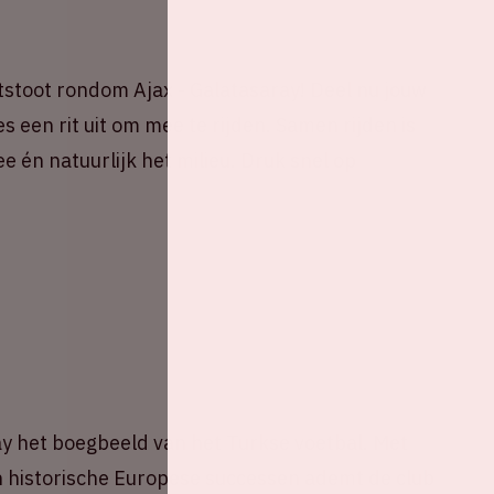
stoot rondom Ajax - Galatasaray! Deel nu jouw
s een rit uit om mee te rijden. Samen rijden is
e én natuurlijk het milieu. Druk snel op
ray het boegbeeld van het Turkse voetbal. Met
en historische Europese successen ademt de club