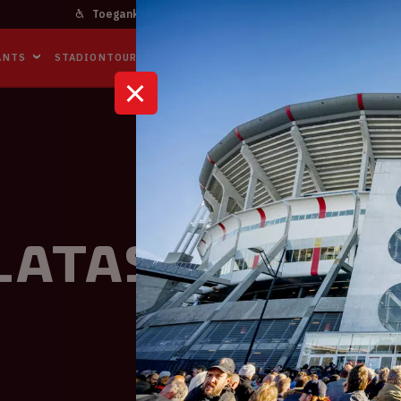
Toegankelijkheid
Bereikbaarheid
In het stadi
ANTS
STADIONTOURS
NAAR DE ARENA
BUSINESS EVENTS
alatasaray