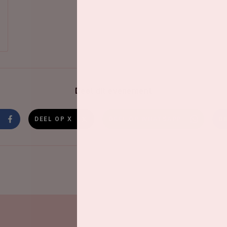
Deel dit evenement
DEEL OP X
DEEL OP WHATSAPP
D