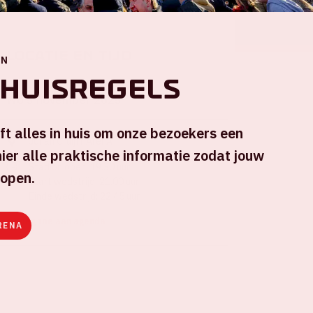
Locatie en tijd
EN
 huisregels
Wo 5 november 2025
ft alles in huis om onze bezoekers een
Johan Cruijff ArenA
ier alle praktische informatie zodat jouw
Stadion open: 19.30 uur
lopen.
Start wedstrijd: 21.00 uur
Einde wedstrijd: 22.45 uur
+ Voeg toe aan agenda
RENA