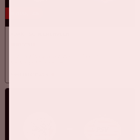
16 aug, '26
Ajax - SC Heerenveen
EREDIVISIE
Op zondag 16 augustus 2026 speelt Ajax in de Johan Cruijff
ArenA tegen SC Heerenveen
Meer informatie