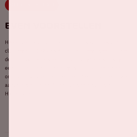
DEEL OF KIES JE RIT
Even voorstellen
Heerenveen is de onmiskenbare trots van Friesland. De
club begon in 1920 als Athleta en kreeg twee jaar later
de naam vv Heerenveen. In 1977 volgde de splitsing in
een amateur- en profafdeling, waarbij sc Heerenveen
ontstond zoals we die nu kennen. Bekend om het frisse,
aanvallende voetbal én om oud-spelers als Klaas-Jan
Huntelaar en Hakim Ziyech.