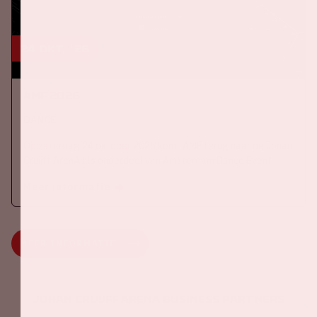
24 okt, '26
AMF 2026
DANCE
Op zaterdag 24 oktober 2026 komt AMF terug naar de Johan
Cruijff ArenA als onderdeel van Amsterdam Dance Event.
Meer informatie
MEER INFORMATIE
Johan Cruijff ArenA Business Partners