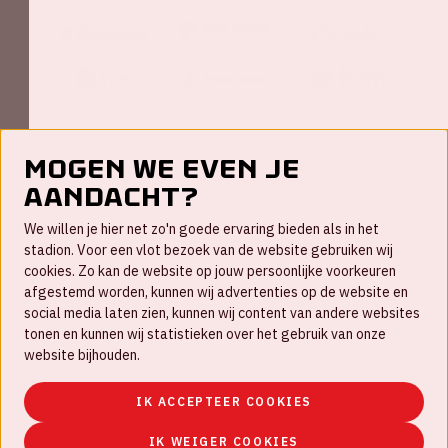
Mogen we even je
aandacht?
Contact
We willen je hier net zo'n goede ervaring bieden als in het
FAQ
stadion. Voor een vlot bezoek van de website gebruiken wij
cookies. Zo kan de website op jouw persoonlijke voorkeuren
Werken bij
afgestemd worden, kunnen wij advertenties op de website en
social media laten zien, kunnen wij content van andere websites
Disclaimer
tonen en kunnen wij statistieken over het gebruik van onze
Cookies
website bijhouden.
Huisregels
IK ACCEPTEER COOKIES
Privacyverklaring
IK WEIGER COOKIES