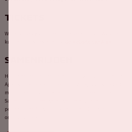
Tickets
Wil je aanwezig zijn bij een thuiswedstrijd van Ajax? Je
kunt je tickets bestellen via
de website van Ajax
.
Samenrijden
Help mee met het reduceren van CO2-uitstoot rondom
Ajax - sc Heerenveen! Deel nu jouw lege autostoel(en)
met andere fans of kies een rit uit om mee te rijden.
Samen rijden is veel gezelliger, beter voor je
portemonnee én natuurlijk het milieu. Druk snel op
onderstaande knop.