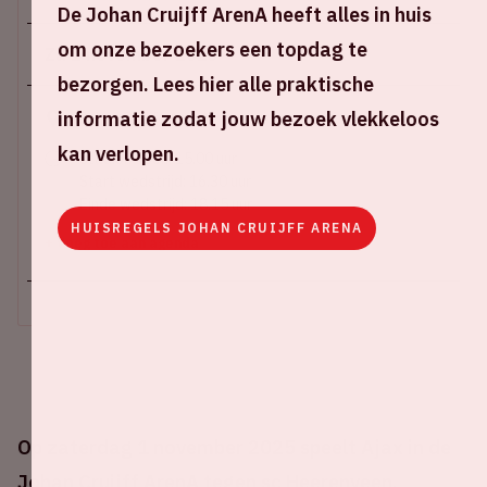
De Johan Cruijff ArenA heeft alles in huis
om onze bezoekers een topdag te
Za 1 november 2025
bezorgen. Lees hier alle praktische
informatie zodat jouw bezoek vlekkeloos
Johan Cruijff ArenA
kan verlopen.
Stadion open: 15.00 uur
Start wedstrijd: 16.30 uur
Einde wedstrijd: 18.15 uur
HUISREGELS JOHAN CRUIJFF ARENA
+ Voeg toe aan agenda
Op zaterdag 1 november 2025 speelt Ajax in de
Johan Cruijff ArenA tegen sc Heerenveen.