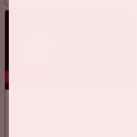
16 aug, '26
Ajax - SC Heerenveen
EREDIVISIE
Op zondag 16 augustus 2026 speelt Ajax in de Johan Cruijff
ArenA tegen SC Heerenveen
Meer informatie