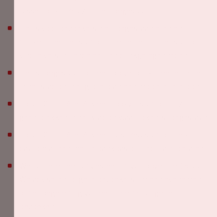
tassen of koffers zijn niet toegestaan.
Het is voor bezoekers niet toegestaan eten en
drinken mee het stadion in te nemen. In het stadion
vind je verschillende eet- en drinkgelegenheden.
Het is toegestaan om een powerbank mee te nemen
in het stadion, niet groter dan een mobiele telefoon.
Johan Cruijff ArenA is een rookvrij stadion. Er zijn
geen plekken in het stadion waar roken is toegestaan.
Johan Cruijff ArenA is een cashless stadion. Je kunt
daarom alleen met je bankpas of creditcard betalen.
We hanteren een adviesleeftijd van boven de 16 jaar.
We adviseren jongere bezoekers om een evenement
onder begeleiding van een meerderjarige te
bezoeken.