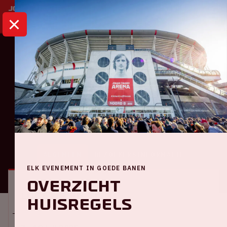
HOME
KALENDER
VERKNIPT ARENA
Dance
Verknipt ArenA
ALGEMEEN
BEZOEKERSINFORMATIE
ELK EVENEMENT IN GOEDE BANEN
Overzicht
Locatie en tijd
huisregels