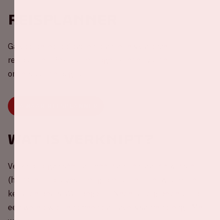
Reisplanner
Ga voorbereid op pad en plan je reis via onze
reisplanner! Bekijk alle mogelijkheden via de
onderstaande pagina
GA NAAR REISPLANNER
Wat is Verknipt?
Verknipt organiseert al meer dan tien jaar de wildste
(hard) techno raves, met grote namen, nieuw talent en
keiharde beats. Wat begon in Nederland groeide uit tot
een wereldwijd fenomeen dat ravers samenbrengt. Met