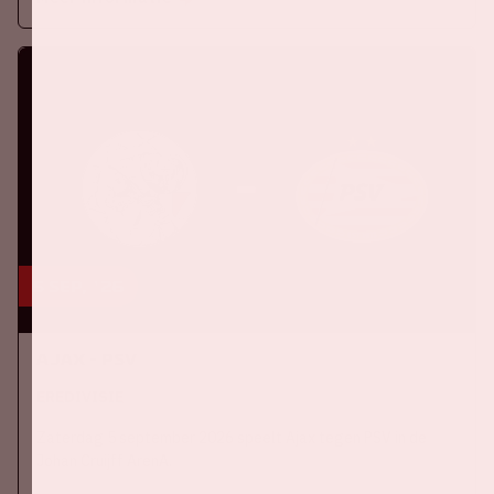
5 sep, '26
Ajax - PSV
EREDIVISIE
Zaterdag 5 september 2026 speelt Ajax tegen PSV in de
Johan Cruijff ArenA.