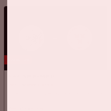
6 aug, '26
Ajax - Shelbourne FC
UEFA CONFERENCE LEAGUE
Donderdag 6 augustus speelt Ajax tegen Shelbourne FC in de
Johan Cruijff ArenA.
Meer informatie