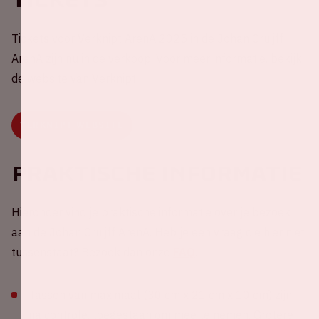
Tickets voor Verknipt ArenA 2025 in de Johan Cruijff
ArenA zijn nu in de verkoop. Voor meer informatie, bekijk
de website van Verknipt.
VERKNIPT WEBSITE
Praktische informatie
Hieronder vind je praktische informatie over je bezoek
aan de Johan Cruijff ArenA. Heb je een vraag die hier niet
tussenstaat? Bezoek dan onze
FAQ
.
Tassen van maximaal (30 cm x 21 cm x 10 cm) zijn,
na controle, toegestaan om mee te nemen. Grotere