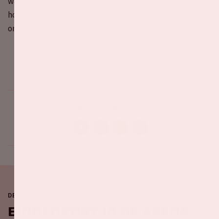
waanzinnige visuals, lasershows en een community van
honderdduizenden liefhebbers maken ze elke nacht
onvergetelijk.
Deel dit evenement
DE JOHAN CRUIJFF ARENA IS ALTIJD IN BEWEGING
Binnenkort in de ArenA