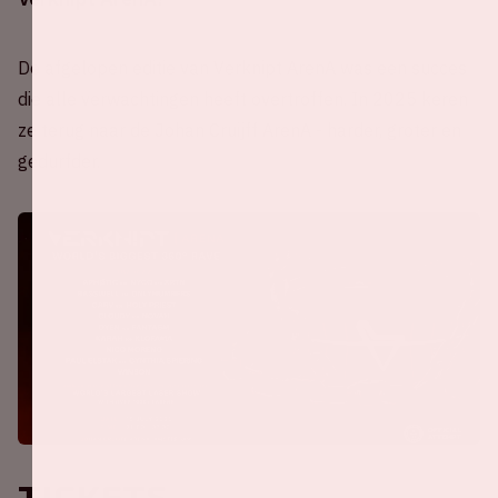
De afgelopen editie van Verknipt ArenA was een succes
die alle verwachtingen heeft overtroffen. In 2025 keren
ze terug naar de Johan Cruijff ArenA - harder, groter en
gedurfder.
Tickets