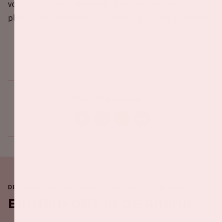
voor het EK. De groepswedstrijden van Oranje vinden
plaats in achtereenvolgens Hamburg, Leipzig en Berlijn.
Deel dit evenement
DE JOHAN CRUIJFF ARENA IS ALTIJD IN BEWEGING
Binnenkort in de ArenA