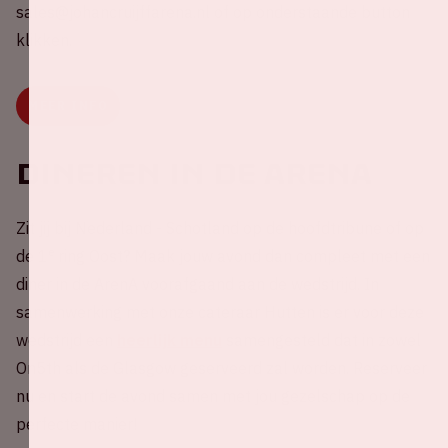
sales@johancruijffarena.nl of op onderstaande button
klikken.
MEER INFO
Dineren in de ArenA
Zit jij bij Nederland - Schotland op de hoofdtribune of op
e
de 1
ring Oost? Maak jouw avond dan compleet met een
diner in de ArenA voorafgaand aan de wedstrijd. In
samenwerking met onze cateraar Hutten is er voor deze
wedstrijd een
heerlijk menu
samengesteld dat in zowel
On5th als de Glasgow geserveerd zal worden. Reserveer
nu en start de avond samen met jou gezelschap op de
perfecte manier!