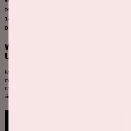
ter voorbereiding voor UEFA EURO 2024 dat van
14 juni tot 14 juli 2024 plaats zal vinden in
Duitsland.
Win een gratis
upgrade
Koop nu jouw kaartje voor Nederland - Schotland op 22
maart in de ArenA en maak kans op een gratis upgrade
naar een skybox! Nieuwsgierig? Bekijk onderstaande
video!