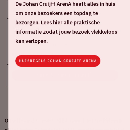
De Johan Cruijff ArenA heeft alles in huis
Vr 22 maart 2024
om onze bezoekers een topdag te
bezorgen. Lees hier alle praktische
Johan Cruijff ArenA
informatie zodat jouw bezoek vlekkeloos
Start wedstrijd - 20:45 uur
kan verlopen.
Einde wedstrijd - 22:30 uur
+ Voeg toe aan agenda
HUISREGELS JOHAN CRUIJFF ARENA
KOOP JE ORANJE TICKETS
Op vrijdag 22 maart 2024 speelt het Nederlands
elftal tegen Schotland. Dit is een oefenwedstrijd