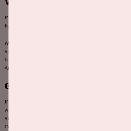
Vragen over tickets
Mocht je er bij het kopen van je tickets toch niet
helemaal uitkomen, gebruik dan onze handige
FAQ
.
We werken bij deze wedstrijd met mobile-only tickets.
Voor meer informatie over het gebruik van de JCA
ticketing app, zie deze
handleiding
. Inloggen in het
ArenA portaal kan via
deze link
.
Groepsaanvragen
Met jouw collega's, voetbalteam, hele familie of
vriendengroep naar Nederland - Schotland? dat kan!
Voor alle informatie omtrent groepsaanvragen van 10
tot 70 personen kun je contact opnemen met