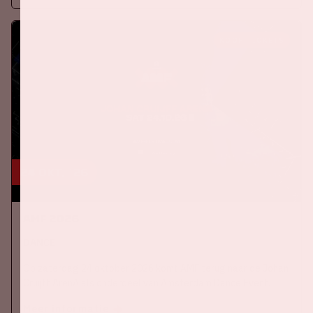
KOOP TICKETS
24 okt, '26
AMF 2026
DANCE
Op zaterdag 24 oktober 2026 komt AMF terug naar de Johan
Cruijff ArenA als onderdeel van Amsterdam Dance Event.
Meer informatie