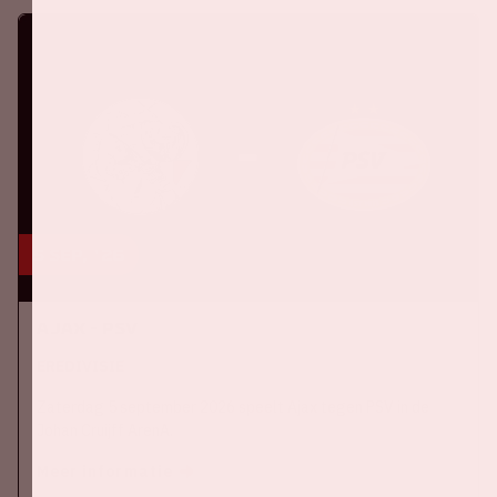
5 sep, '26
Ajax - PSV
EREDIVISIE
Zaterdag 5 september 2026 speelt Ajax tegen PSV in de
Johan Cruijff ArenA.
Meer informatie