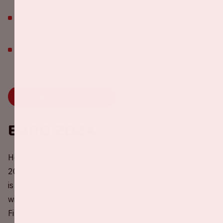
On5th toegankelijk voor bezoekers in de vakken 101
t/m 108 en 001 t/ 011
Glasgow toegankelijk voor bezoekers in de vakken
117 t/m 124 en 017 t/m 024
MEER INFO & RESERVEREN
EURO 2024
Het Nederlands Elftal heeft zich geplaatst voor het EK
2024, dat gespeeld zal worden in Duitsland. Bij de loting
is Oranje gekoppeld aan Frankrijk, Oostenrijk en een
winnaar van de play-offs. In die play-offs maken Estland,
Finland, Polen en Wales kans om zich te kwalificeren