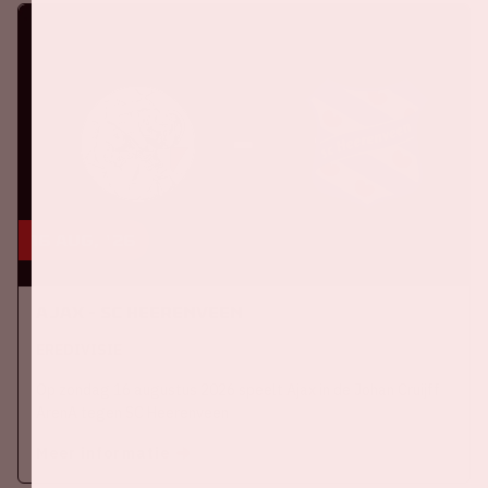
16 aug, '26
Ajax - SC Heerenveen
EREDIVISIE
Op zondag 16 augustus 2026 speelt Ajax in de Johan Cruijff
ArenA tegen SC Heerenveen
Meer informatie