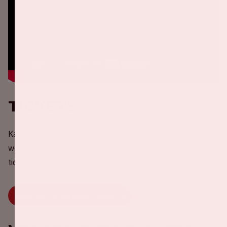
Tickets
Kaarten voor deze wedstrijd zijn nu te koop via onze
website. Klik snel op onderstaande button om jouw
tickets te bemachtigen!
KOOP NU JE ORANJE TICKETS