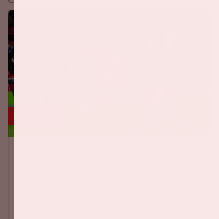
24 sep, '26
Nederland-Duitsland
ORANJE
Op donderdag 24 september 2026 speelt het Nederlands
elftal tegen Duitsland in de Johan Cruijff ArenA.
Meer informatie