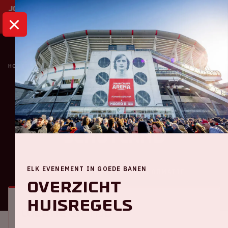
HOME
KALENDER
NEDERLAND - SCHOTLAND
Oranje
Nederland -
Schotland
ELK EVENEMENT IN GOEDE BANEN
ALGEMEEN
BEZOEKERSINFORMATIE
Overzicht
huisregels
Locatie en tijd