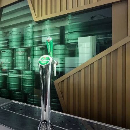
on
Contact
Inloggen ArenA portaal
ZOEKEN
OVER ONS
026