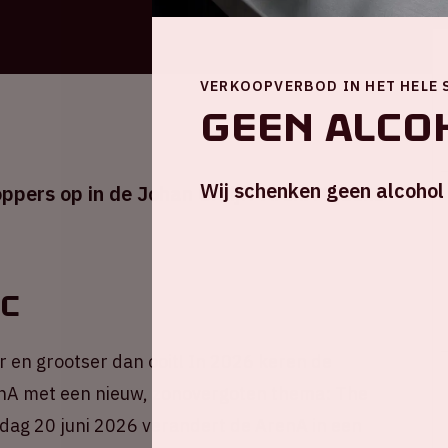
VERKOOPVERBOD IN HET HELE 
Geen alcoh
Wij schenken geen alcohol
ppers op in de Johan Cruijff ArenA tijdens
ic
r en grootser dan ooit! In 2026 keren de
enA met een nieuw, zonovergoten thema: The
rdag 20 juni 2026 verandert de ArenA in een