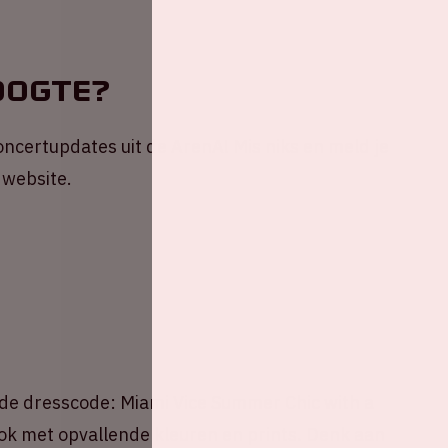
oogte?
 concertupdates uit de ArenA! Mis niks en meld je
 website.
 de dresscode: Miami Vice Summer Chic with a
ok met opvallende kleuren en prints. Denk aan