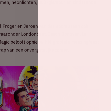
men, neonlichten, 80’s-glamour en zinderende
é Froger en Jeroen van der Boom staan ook
 waaronder Londonbeat, Jason Donovan, La
agic belooft opnieuw hét grootste meezingfeest
trap van een onvergetelijke zomer.