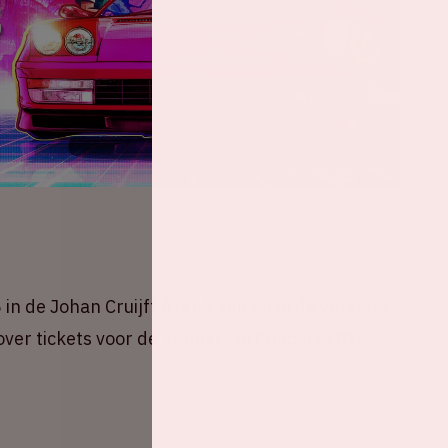
in de Johan Cruijff ArenA zijn nu in de verkoop
 over tickets voor de Toppers in Concert 2026,