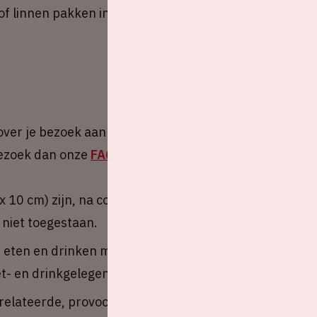
of linnen pakken in pastel- of neonkleuren,
over je bezoek aan de Johan Cruijff ArenA. Heb
 Bezoek dan onze
FAQ
.
 10 cm) zijn, na controle, toegestaan om mee te
 niet toegestaan.
n eten en drinken mee het stadion in te nemen.
eet- en drinkgelegenheden.
erelateerde, provocerende uitingen en/of gezicht