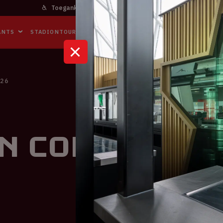
Toegankelijkheid
Bereikbaarheid
In het stadi
ANTS
STADIONTOURS
NAAR DE ARENA
BUSINESS EVENTS
026
in Concert 2