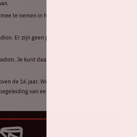
aan.
ee te nemen in het stadion, niet groter dan
adion. Er zijn geen plekken in het stadion waar
tadion. Je kunt daarom alleen met je bankpas of
oven de 16 jaar. We adviseren jongere
egeleiding van een meerderjarige te bezoeken.