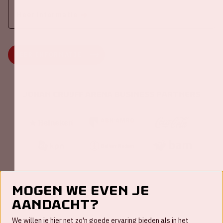
Meer informatie
MEER INFORMATIE
Johan Cruijff ArenA Business Partners
Mogen we even je
aandacht?
Contact
We willen je hier net zo'n goede ervaring bieden als in het