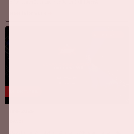
elftal tegen Duitsland in de Johan Cruijff ArenA.
Meer informatie
KOOP TICKETS
24 okt, '26
AMF 2026
DANCE
Op zaterdag 24 oktober 2026 komt AMF terug naar de Johan