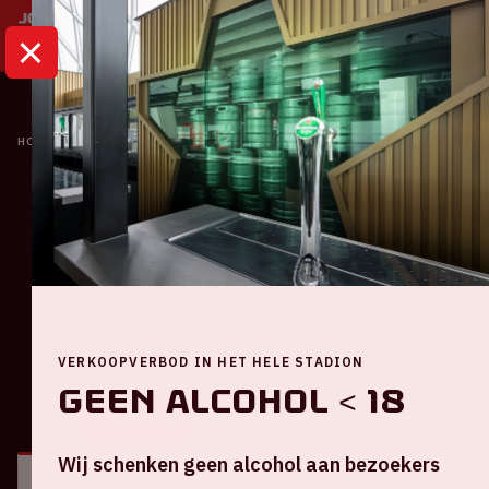
HOME
KALENDER
AJAX - HERACLES ALMELO
Ajax
Ajax - Heracles
Almelo
Zondag 24 augustus
VERKOOPVERBOD IN HET HELE STADION
Geen alcohol < 18
ALGEMEEN
BEZOEKERSINFORMATIE
Wij schenken geen alcohol aan bezoekers