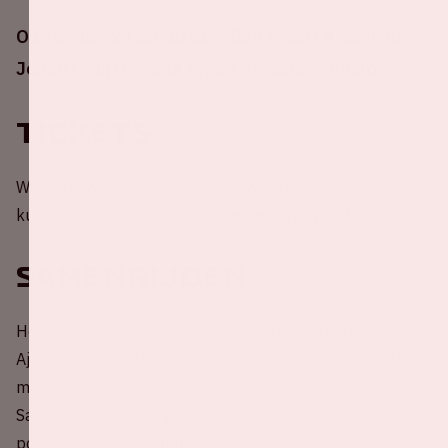
Op zondag 24 augustus 2025 speelt Ajax in de
Johan Cruijff ArenA tegen Heracles Almelo.
Tickets
Wil je aanwezig zijn bij een thuiswedstrijd van Ajax? Je
kunt je tickets bestellen via
de website van Ajax
.
Samenrijden
Help mee met het reduceren van CO2-uitstoot rondom
Ajax - Heracles Almelo! Deel nu jouw lege autostoel(en)
met andere fans of kies een rit uit om mee te rijden.
Samen rijden is veel gezelliger, beter voor je
portemonnee én natuurlijk het milieu. Druk snel op