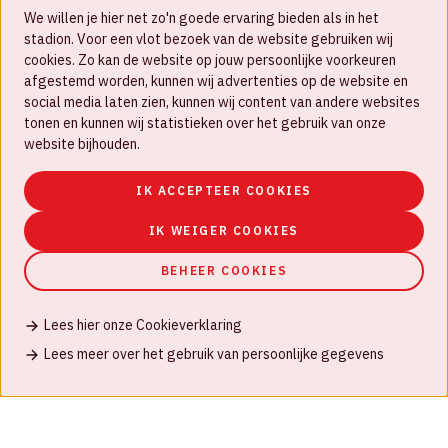
We willen je hier net zo'n goede ervaring bieden als in het
FAQ
stadion. Voor een vlot bezoek van de website gebruiken wij
cookies. Zo kan de website op jouw persoonlijke voorkeuren
Werken bij
afgestemd worden, kunnen wij advertenties op de website en
social media laten zien, kunnen wij content van andere websites
Disclaimer
tonen en kunnen wij statistieken over het gebruik van onze
Cookies
website bijhouden.
Huisregels
IK ACCEPTEER COOKIES
Privacyverklaring
IK WEIGER COOKIES
BEHEER COOKIES
Lees hier onze Cookieverklaring
© Johan Cruijff ArenA 2026
Lees meer over het gebruik van persoonlijke gegevens