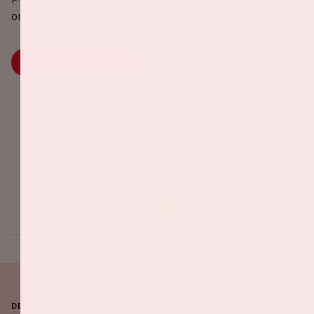
onderstaande knop.
DEEL OF KIES JE RIT
Deel dit evenement
DE JOHAN CRUIJFF ARENA IS ALTIJD IN BEWEGING