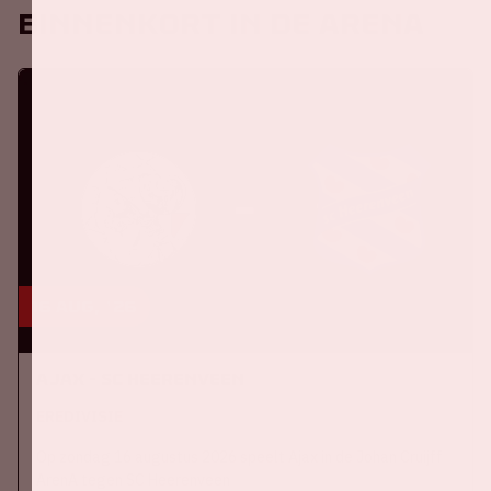
Binnenkort in de ArenA
16 aug, '26
Ajax - SC Heerenveen
EREDIVISIE
Op zondag 16 augustus 2026 speelt Ajax in de Johan Cruijff
ArenA tegen SC Heerenveen