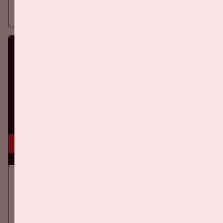
Meer informatie
5 sep, '26
Ajax - PSV
EREDIVISIE
Zaterdag 5 september 2026 speelt Ajax tegen PSV in de
Johan Cruijff ArenA.