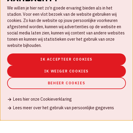
Contact
We willen je hier net zo'n goede ervaring bieden als in het
FAQ
stadion. Voor een vlot bezoek van de website gebruiken wij
cookies. Zo kan de website op jouw persoonlijke voorkeuren
Werken bij
afgestemd worden, kunnen wij advertenties op de website en
social media laten zien, kunnen wij content van andere websites
Disclaimer
tonen en kunnen wij statistieken over het gebruik van onze
Cookies
website bijhouden.
Huisregels
IK ACCEPTEER COOKIES
Privacyverklaring
IK WEIGER COOKIES
BEHEER COOKIES
Lees hier onze Cookieverklaring
© Johan Cruijff ArenA 2026
Lees meer over het gebruik van persoonlijke gegevens